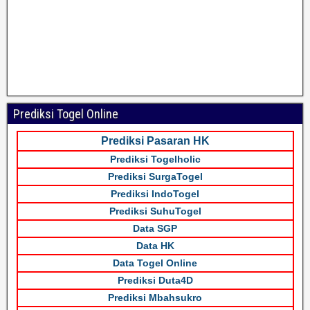
Prediksi Togel Online
Prediksi Pasaran HK
Prediksi Togelholic
Prediksi SurgaTogel
Prediksi IndoTogel
Prediksi SuhuTogel
Data SGP
Data HK
Data Togel Online
Prediksi Duta4D
Prediksi Mbahsukro