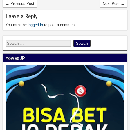
← Previous Post
Next Post →
Leave a Reply
You must be
logged in
to post a comment.
YowesJP