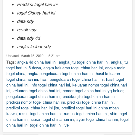
Prediksi togel hari ini
togel Sidney hari ini
data sdy
result sdy
data sdy 4d
angka keluar sdy
Updated: March 15, 2019 — 5:21 pm
Tags:
angka 4d china hari ini
,
angka jitu togel china hari ini
,
angka jitu
togel hari ini 8 dewa
,
angka keluaran togel china hari ini
,
angka main
togel china
,
angka pengeluaran togel china hari ini
,
hasil keluaran
togel china hari ini
,
hasil pengeluaran togel china hari ini
,
hasil togel
china hari ini
,
info togel china hari ini
,
keluaran nomor togel china hari
ini
,
keluaran togel china hari ini
,
nomor togel china hari ini yg keluar
,
pengeluaran togel china hari ini
,
prediksi jitu togel china hari ini
,
prediksi nomor togel china hari ini
,
prediksi togel china hari ini
,
prediksi togel china hari ini jitu
,
prediksi togel hari ini china mbah
karwo
,
result togel china hari ini
,
rumus togel china hari ini
,
shio togel
china hari ini
,
siaran togel china hari ini
,
syair togel china hari ini
,
togel
china hari in
,
togel china hari ini live