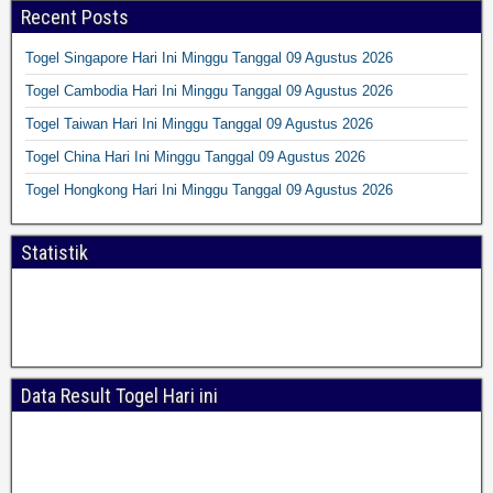
Recent Posts
Togel Singapore Hari Ini Minggu Tanggal 09 Agustus 2026
Togel Cambodia Hari Ini Minggu Tanggal 09 Agustus 2026
Togel Taiwan Hari Ini Minggu Tanggal 09 Agustus 2026
Togel China Hari Ini Minggu Tanggal 09 Agustus 2026
Togel Hongkong Hari Ini Minggu Tanggal 09 Agustus 2026
Statistik
Data Result Togel Hari ini