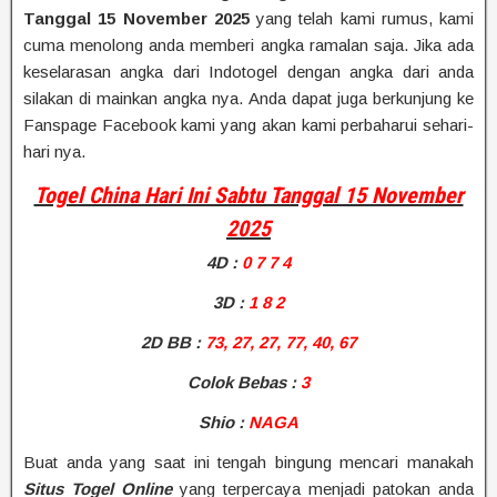
Tanggal 15 November 2025
yang telah kami rumus, kami
cuma menolong anda memberi angka ramalan saja. Jika ada
keselarasan angka dari Indotogel dengan angka dari anda
silakan di mainkan angka nya. Anda dapat juga berkunjung ke
Fanspage Facebook kami yang akan kami perbaharui sehari-
hari nya.
Togel China Hari Ini Sabtu Tanggal 15 November
2025
4D
:
0 7 7 4
3D :
1 8 2
2D BB
:
73, 27, 27, 77, 40, 67
Colok Bebas :
3
Shio
:
NAGA
Buat anda yang saat ini tengah bingung mencari manakah
Situs Togel Online
yang terpercaya menjadi patokan anda