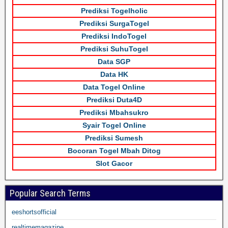
Prediksi Togelholic
Prediksi SurgaTogel
Prediksi IndoTogel
Prediksi SuhuTogel
Data SGP
Data HK
Data Togel Online
Prediksi Duta4D
Prediksi Mbahsukro
Syair Togel Online
Prediksi Sumesh
Bocoran Togel Mbah Ditog
Slot Gacor
Popular Search Terms
eeshortsofficial
realtimemagazine