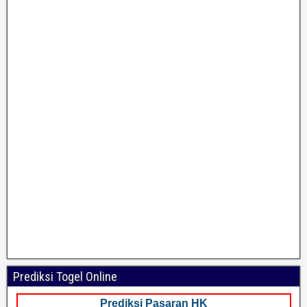
Prediksi Togel Online
Prediksi Pasaran HK