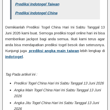
Prediksi Indotogel Taiwan
Prediksi Indotogel China
Demikianlah Prediksi Togel China Hari Ini Sabtu Tanggal 13
Juni 2026 kami buat. Semoga prediksi togel online hari ini bisa
memberikan jackpot bagi anda semua. Ikuti kami terus agar
anda bisa mendapatkan prediksi togel besok dan seterusnya.
Kunjungi juga
prediksi angka main taiwan
lebih lengkap di
indotogel
.
Tag Pada artikel ini :
Prediksi Togel China Hari Ini Sabtu Tanggal 13 Juni 2026
Angka Main Togel China Hari Ini Sabtu Tanggal 13 Juni
2026
Angka Jitu Togel China Hari Ini Sabtu Tanggal 13 Juni
2026