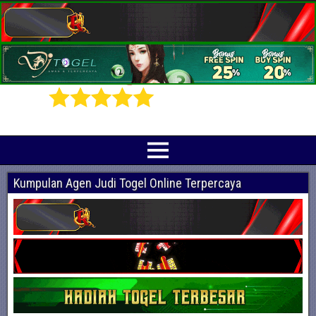
Prediksi Angka Jitu Togel Online Terbaik
Indotogel adalah situs yang menyediakan beragam prediksi togel online
terjitu mulai dari togel hongkong, sidney, cambodia hingga singapore hari ini
Kumpulan Agen Judi Togel Online Terpercaya