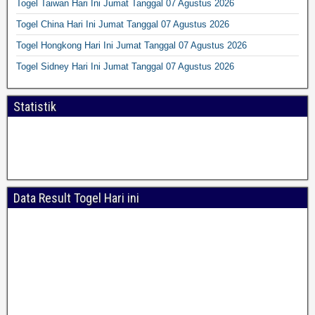
Togel Taiwan Hari Ini Jumat Tanggal 07 Agustus 2026
Togel China Hari Ini Jumat Tanggal 07 Agustus 2026
Togel Hongkong Hari Ini Jumat Tanggal 07 Agustus 2026
Togel Sidney Hari Ini Jumat Tanggal 07 Agustus 2026
Statistik
Data Result Togel Hari ini