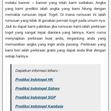
melalui banner – banner yang telah kami sediakan. Angka
yang kami prediksi ialah angka yang kami hitung dengan
memakai rumusan tepat Togel. Di mana rumusan ini ialah
rumusan yang tidak di gunakan pemain togel pada umum nya.
Jadi itu dapat kami yakinkan jika rumusan kami ialah perkiraan
togel yang sangat tepat diantara yang lainnya. Kami cuma
menyiapkan perkiraan buat anda, tergantung anda yang
memastikan angka yang ingin anda pasang. Perkiraan yang
kami beri ialah perkiraan gratis yang dapat anda lihat dengan
setiap harinya.
Dapatkan informasi tebaru :
Prediksi Indotogel HK
Prediksi Indotogel Sidney
Prediksi Indotogel SGP
Prediksi Indotogel Kamboja