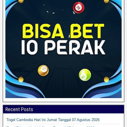
Recent Posts
Togel Cambodia Hari Ini Jumat Tanggal 07 Agustus 2026