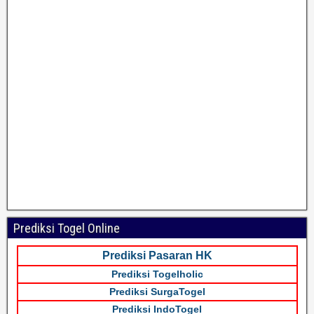
Prediksi Togel Online
Prediksi Pasaran HK
Prediksi Togelholic
Prediksi SurgaTogel
Prediksi IndoTogel