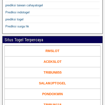
prediksi taiwan cahayatogel
Prediksi indotogel
prediksi togel
Prediksi surga hk
Situs Togel Terpercaya
RMSLOT
ACEKSLOT
TRIBUN855
SALAMJPTOGEL
PONDOKWIN
TRIBUN118