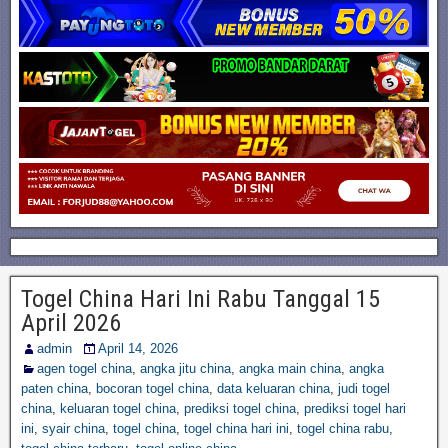
Togel China Hari Ini Rabu Tanggal 15
April 2026
admin
April 14, 2026
agen togel china
,
angka jitu china
,
angka main china
,
angka
paten china
,
bocoran togel china
,
data keluaran china
,
judi togel
china
,
keluaran togel china
,
prediksi togel china
,
prediksi togel hari
ini
,
syair china
,
togel china
,
togel china hari ini
,
togel china rabu
,