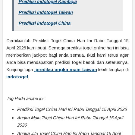
Prediksi Indotogel Kamboja
Prediksi Indotogel Taiwan
Prediksi Indotogel China
Demikianlah Prediksi Togel China Hari Ini Rabu Tanggal 15
April 2026 kami buat. Semoga prediksi togel online hari ini bisa
memberikan jackpot bagi anda semua. Ikuti kami terus agar
anda bisa mendapatkan prediksi togel besok dan seterusnya.
Kunjungi juga
prediksi angka main taiwan
lebih lengkap di
indotogel
.
Tag Pada artikel ini :
Prediksi Togel China Hari Ini Rabu Tanggal 15 April 2026
Angka Main Togel China Hari Ini Rabu Tanggal 15 April
2026
Angka Jitu Togel China Hari Ini Rabu Tanggal 15 April