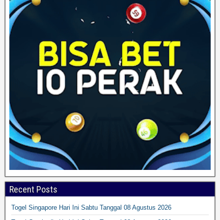
Recent Posts
Togel Singapore Hari Ini Sabtu Tanggal 08 Agustus 2026