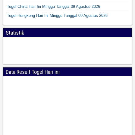
Togel China Hari Ini Minggu Tanggal 09 Agustus 2026
Togel Hongkong Hari Ini Minggu Tanggal 09 Agustus 2026
Statistik
Data Result Togel Hari ini