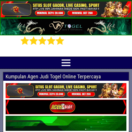
Prediksi Angka Jitu Togel Online Terbaik
Indotogel adalah situs yang menyediakan beragam prediksi togel online
terjitu mulai dari togel hongkong, sidney, cambodia hingga singapore hari ini
Kumpulan Agen Judi Togel Online Terpercaya