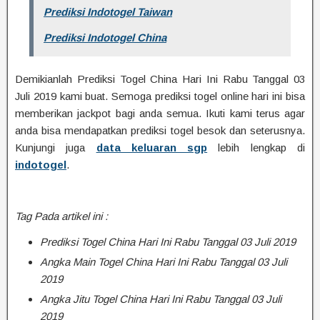
Prediksi Indotogel Taiwan
Prediksi Indotogel China
Demikianlah Prediksi Togel China Hari Ini Rabu Tanggal 03
Juli 2019 kami buat. Semoga prediksi togel online hari ini bisa
memberikan jackpot bagi anda semua. Ikuti kami terus agar
anda bisa mendapatkan prediksi togel besok dan seterusnya.
Kunjungi juga
data keluaran sgp
lebih lengkap di
indotogel
.
Tag Pada artikel ini :
Prediksi Togel China Hari Ini Rabu Tanggal 03 Juli 2019
Angka Main Togel China Hari Ini Rabu Tanggal 03 Juli
2019
Angka Jitu Togel China Hari Ini Rabu Tanggal 03 Juli
2019