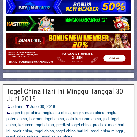
Togel China Hari Ini Minggu Tanggal 30
Juni 2019
admin
June 30, 2019
agen togel china
,
angka jitu china
,
angka main china
,
angka
paten china
,
bocoran togel china
,
data keluaran china
,
judi togel
china
,
keluaran togel china
,
prediksi togel china
,
prediksi togel hari
ini
,
syair china
,
togel china
,
togel china hari ini
,
togel china minggu
,