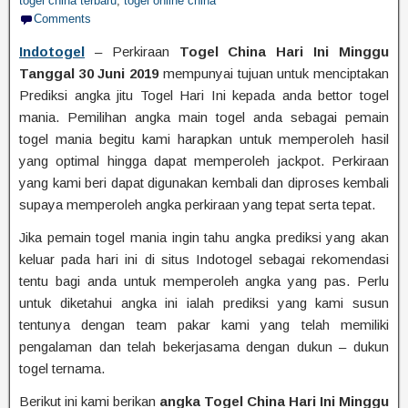
togel china terbaru
,
togel online china
Comments
Indotogel
– Perkiraan
Togel China Hari Ini Minggu
Tanggal 30 Juni 2019
mempunyai tujuan untuk menciptakan
Prediksi angka jitu Togel Hari Ini kepada anda bettor togel
mania. Pemilihan angka main togel anda sebagai pemain
togel mania begitu kami harapkan untuk memperoleh hasil
yang optimal hingga dapat memperoleh jackpot. Perkiraan
yang kami beri dapat digunakan kembali dan diproses kembali
supaya memperoleh angka perkiraan yang tepat serta tepat.
Jika pemain togel mania ingin tahu angka prediksi yang akan
keluar pada hari ini di situs Indotogel sebagai rekomendasi
tentu bagi anda untuk memperoleh angka yang pas. Perlu
untuk diketahui angka ini ialah prediksi yang kami susun
tentunya dengan team pakar kami yang telah memiliki
pengalaman dan telah bekerjasama dengan dukun – dukun
togel ternama.
Berikut ini kami berikan
angka Togel China Hari Ini Minggu