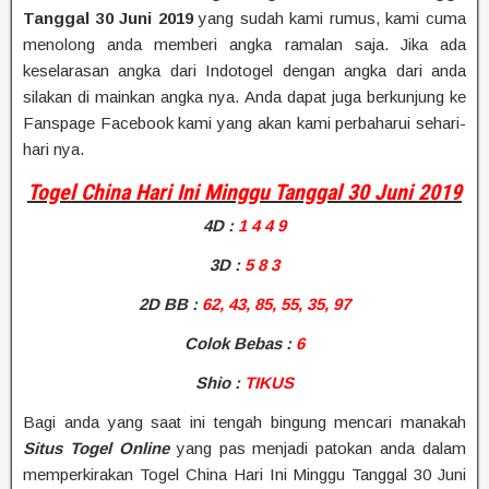
Tanggal 30 Juni 2019
yang sudah kami rumus, kami cuma
menolong anda memberi angka ramalan saja. Jika ada
keselarasan angka dari Indotogel dengan angka dari anda
silakan di mainkan angka nya. Anda dapat juga berkunjung ke
Fanspage Facebook kami yang akan kami perbaharui sehari-
hari nya.
Togel China Hari Ini Minggu Tanggal 30 Juni 2019
4D
:
1 4 4 9
3D :
5 8 3
2D BB
:
62, 43, 85, 55, 35, 97
Colok Bebas :
6
Shio
:
TIKUS
Bagi anda yang saat ini tengah bingung mencari manakah
Situs Togel Online
yang pas menjadi patokan anda dalam
memperkirakan Togel China Hari Ini Minggu Tanggal 30 Juni