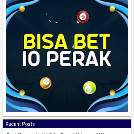
Recent Posts