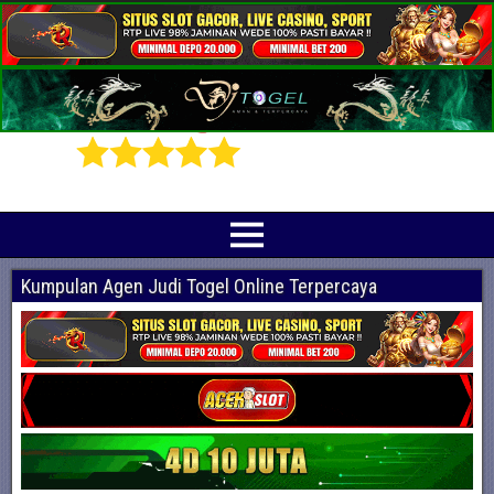
Prediksi Angka Jitu Togel Online Terbaik
Indotogel adalah situs yang menyediakan beragam prediksi togel online
terjitu mulai dari togel hongkong, sidney, cambodia hingga singapore hari ini
Kumpulan Agen Judi Togel Online Terpercaya