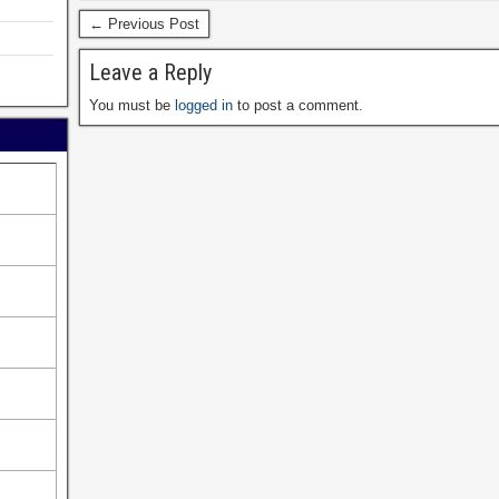
← Previous Post
Leave a Reply
You must be
logged in
to post a comment.