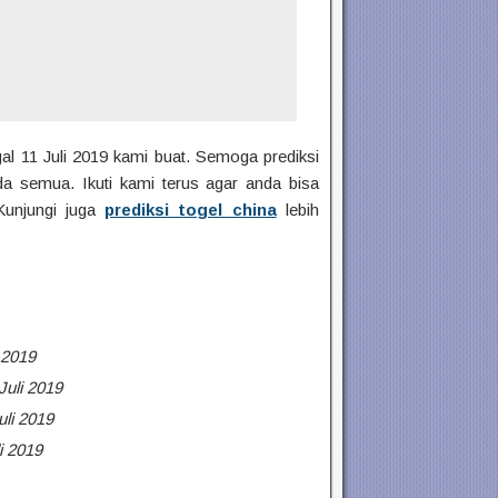
al 11 Juli 2019 kami buat. Semoga prediksi
nda semua. Ikuti kami terus agar anda bisa
Kunjungi juga
prediksi togel china
lebih
 2019
Juli 2019
uli 2019
i 2019