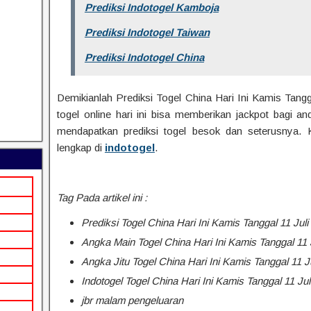
Prediksi Indotogel Kamboja
Prediksi Indotogel Taiwan
Prediksi Indotogel China
Demikianlah Prediksi Togel China Hari Ini Kamis Tangg
togel online hari ini bisa memberikan jackpot bagi a
mendapatkan prediksi togel besok dan seterusnya. 
lengkap di
indotogel
.
Tag Pada artikel ini :
Prediksi Togel China Hari Ini Kamis Tanggal 11 Juli
Angka Main Togel China Hari Ini Kamis Tanggal 11 
Angka Jitu Togel China Hari Ini Kamis Tanggal 11 J
Indotogel Togel China Hari Ini Kamis Tanggal 11 Jul
jbr malam pengeluaran