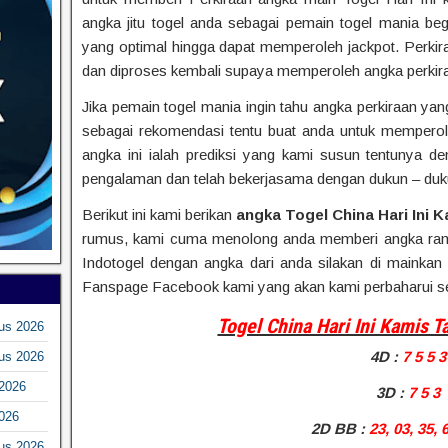
angka jitu togel anda sebagai pemain togel mania be
yang optimal hingga dapat memperoleh jackpot. Perkir
dan diproses kembali supaya memperoleh angka perkiraa
Jika pemain togel mania ingin tahu angka perkiraan yang 
sebagai rekomendasi tentu buat anda untuk memperole
angka ini ialah prediksi yang kami susun tentunya d
pengalaman dan telah bekerjasama dengan dukun – duk
Berikut ini kami berikan
angka Togel China Hari Ini K
rumus, kami cuma menolong anda memberi angka ramal
Indotogel dengan angka dari anda silakan di mainkan
Fanspage Facebook kami yang akan kami perbaharui seh
Togel China Hari Ini Kamis T
tus 2026
4D
:
7 5 5 3
tus 2026
 2026
3D :
7 5 3
2026
2D BB
:
23, 03, 35, 
tus 2026