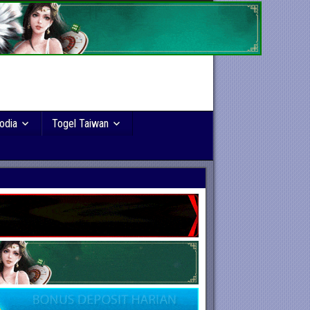
ingapore hari ini
odia
Togel Taiwan