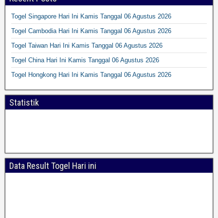
Togel Singapore Hari Ini Kamis Tanggal 06 Agustus 2026
Togel Cambodia Hari Ini Kamis Tanggal 06 Agustus 2026
Togel Taiwan Hari Ini Kamis Tanggal 06 Agustus 2026
Togel China Hari Ini Kamis Tanggal 06 Agustus 2026
Togel Hongkong Hari Ini Kamis Tanggal 06 Agustus 2026
Statistik
Data Result Togel Hari ini