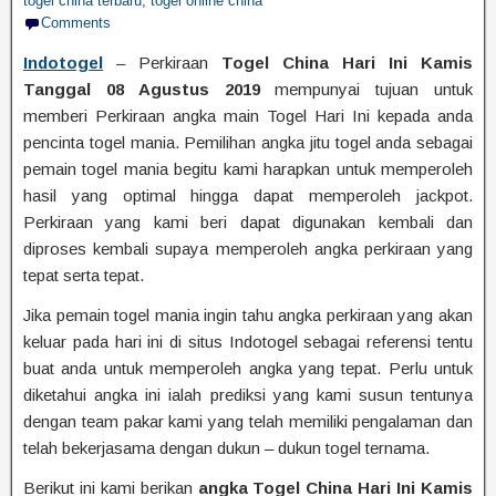
togel china terbaru
,
togel online china
Comments
Indotogel
– Perkiraan
Togel China Hari Ini Kamis
Tanggal 08 Agustus 2019
mempunyai tujuan untuk
memberi Perkiraan angka main Togel Hari Ini kepada anda
pencinta togel mania. Pemilihan angka jitu togel anda sebagai
pemain togel mania begitu kami harapkan untuk memperoleh
hasil yang optimal hingga dapat memperoleh jackpot.
Perkiraan yang kami beri dapat digunakan kembali dan
diproses kembali supaya memperoleh angka perkiraan yang
tepat serta tepat.
Jika pemain togel mania ingin tahu angka perkiraan yang akan
keluar pada hari ini di situs Indotogel sebagai referensi tentu
buat anda untuk memperoleh angka yang tepat. Perlu untuk
diketahui angka ini ialah prediksi yang kami susun tentunya
dengan team pakar kami yang telah memiliki pengalaman dan
telah bekerjasama dengan dukun – dukun togel ternama.
Berikut ini kami berikan
angka Togel China Hari Ini Kamis