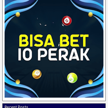
Recent Posts