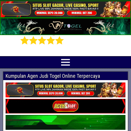
Prediksi Angka Jitu Togel Online Terbaik
Indotogel adalah situs yang menyediakan beragam prediksi togel online
terjitu mulai dari togel hongkong, sidney, cambodia hingga singapore hari ini
Kumpulan Agen Judi Togel Online Terpercaya