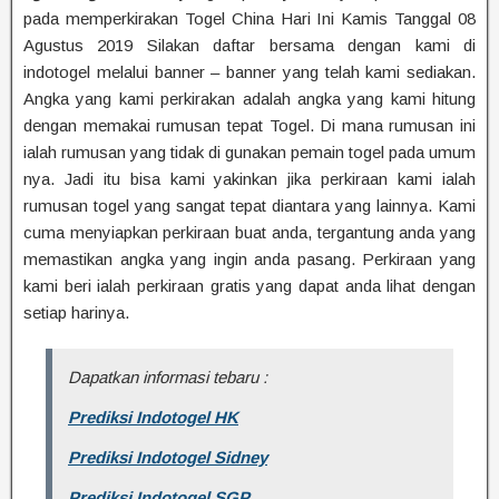
pada memperkirakan Togel China Hari Ini Kamis Tanggal 08
Agustus 2019 Silakan daftar bersama dengan kami di
indotogel melalui banner – banner yang telah kami sediakan.
Angka yang kami perkirakan adalah angka yang kami hitung
dengan memakai rumusan tepat Togel. Di mana rumusan ini
ialah rumusan yang tidak di gunakan pemain togel pada umum
nya. Jadi itu bisa kami yakinkan jika perkiraan kami ialah
rumusan togel yang sangat tepat diantara yang lainnya. Kami
cuma menyiapkan perkiraan buat anda, tergantung anda yang
memastikan angka yang ingin anda pasang. Perkiraan yang
kami beri ialah perkiraan gratis yang dapat anda lihat dengan
setiap harinya.
Dapatkan informasi tebaru :
Prediksi Indotogel HK
Prediksi Indotogel Sidney
Prediksi Indotogel SGP