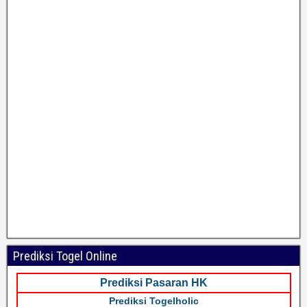
Prediksi Togel Online
Prediksi Pasaran HK
Prediksi Togelholic