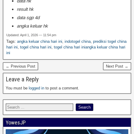
data hk
result hk
data sgp 4d
angka keluar hk
Updated: April 1, 2026 — 11:54 pm
Tags:
angka keluar china hari ini
,
indotogel china
,
prediksi togel china
hari ini
,
togel china hari ini
,
togel china hari iniangka keluar china hari
ini
← Previous Post
Next Post →
Leave a Reply
You must be
logged in
to post a comment.
YowesJP