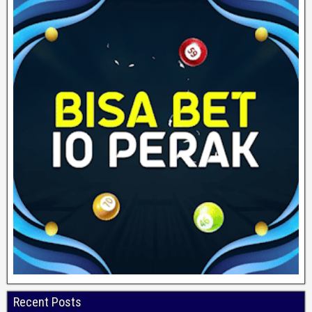
Recent Posts