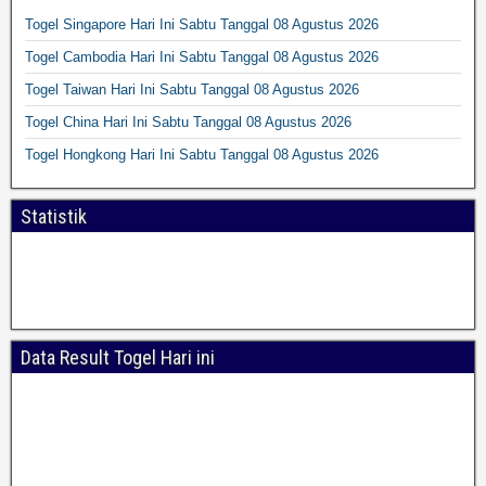
Togel Singapore Hari Ini Sabtu Tanggal 08 Agustus 2026
Togel Cambodia Hari Ini Sabtu Tanggal 08 Agustus 2026
Togel Taiwan Hari Ini Sabtu Tanggal 08 Agustus 2026
Togel China Hari Ini Sabtu Tanggal 08 Agustus 2026
Togel Hongkong Hari Ini Sabtu Tanggal 08 Agustus 2026
Statistik
Data Result Togel Hari ini