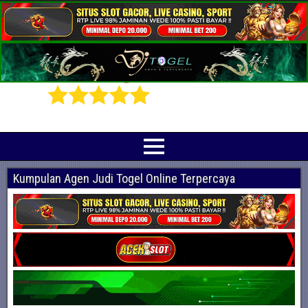
Prediksi Angka Jitu Togel Online Terbaik
Indotogel adalah situs yang menyediakan beragam prediksi togel online
terjitu mulai dari togel hongkong, sidney, cambodia hingga singapore hari ini
Kumpulan Agen Judi Togel Online Terpercaya