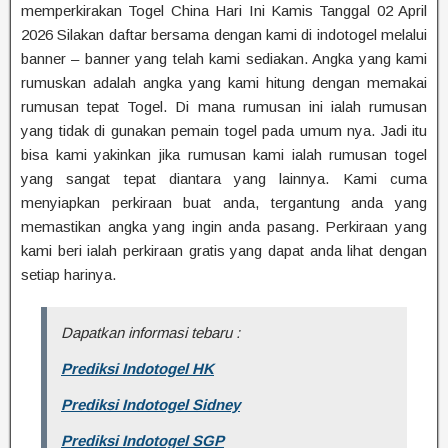
memperkirakan Togel China Hari Ini Kamis Tanggal 02 April
2026 Silakan daftar bersama dengan kami di indotogel melalui
banner – banner yang telah kami sediakan. Angka yang kami
rumuskan adalah angka yang kami hitung dengan memakai
rumusan tepat Togel. Di mana rumusan ini ialah rumusan
yang tidak di gunakan pemain togel pada umum nya. Jadi itu
bisa kami yakinkan jika rumusan kami ialah rumusan togel
yang sangat tepat diantara yang lainnya. Kami cuma
menyiapkan perkiraan buat anda, tergantung anda yang
memastikan angka yang ingin anda pasang. Perkiraan yang
kami beri ialah perkiraan gratis yang dapat anda lihat dengan
setiap harinya.
Dapatkan informasi tebaru :
Prediksi Indotogel HK
Prediksi Indotogel Sidney
Prediksi Indotogel SGP