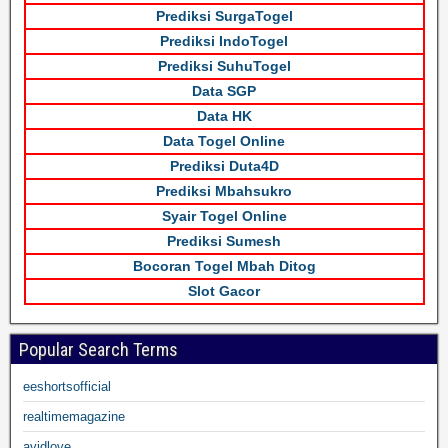
Prediksi SurgaTogel
Prediksi IndoTogel
Prediksi SuhuTogel
Data SGP
Data HK
Data Togel Online
Prediksi Duta4D
Prediksi Mbahsukro
Syair Togel Online
Prediksi Sumesh
Bocoran Togel Mbah Ditog
Slot Gacor
Popular Search Terms
eeshortsofficial
realtimemagazine
avidlove