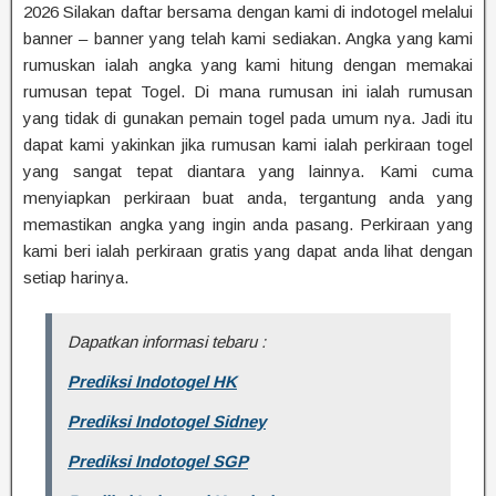
2026 Silakan daftar bersama dengan kami di indotogel melalui
banner – banner yang telah kami sediakan. Angka yang kami
rumuskan ialah angka yang kami hitung dengan memakai
rumusan tepat Togel. Di mana rumusan ini ialah rumusan
yang tidak di gunakan pemain togel pada umum nya. Jadi itu
dapat kami yakinkan jika rumusan kami ialah perkiraan togel
yang sangat tepat diantara yang lainnya. Kami cuma
menyiapkan perkiraan buat anda, tergantung anda yang
memastikan angka yang ingin anda pasang. Perkiraan yang
kami beri ialah perkiraan gratis yang dapat anda lihat dengan
setiap harinya.
Dapatkan informasi tebaru :
Prediksi Indotogel HK
Prediksi Indotogel Sidney
Prediksi Indotogel SGP