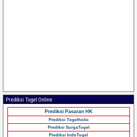
Prediksi Togel Online
Prediksi Pasaran HK
Prediksi Togelholic
Prediksi SurgaTogel
Prediksi IndoTogel