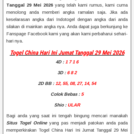
Tanggal 29 Mei 2026
yang telah kami rumus, kami cuma
menolong anda memberi angka ramalan saja. Jika ada
keselarasan angka dari Indotogel dengan angka dari anda
silakan di mainkan angka nya. Anda dapat juga berkunjung ke
Fanspage Facebook kami yang akan kami perbaharui sehari-
hari nya.
Togel China Hari Ini Jumat Tanggal 29 Mei 2026
4D
:
1 7 1 6
3D :
6 8 2
2D BB
:
12, 55, 08, 27, 14, 54
Colok Bebas :
5
Shio
:
ULAR
Bagi anda yang saat ini tengah bingung mencari manakah
Situs Togel Online
yang pas menjadi patokan anda pada
memperkirakan Togel China Hari Ini Jumat Tanggal 29 Mei