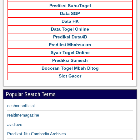
Prediksi SuhuTogel
Data SGP
Data HK
Data Togel Online
Prediksi Duta4D
Prediksi Mbahsukro
Syair Togel Online
Prediksi Sumesh
Bocoran Togel Mbah Ditog
Slot Gacor
Popular Search Terms
eeshortsofficial
realtimemagazine
avidlove
Prediksi Jitu Cambodia Archives