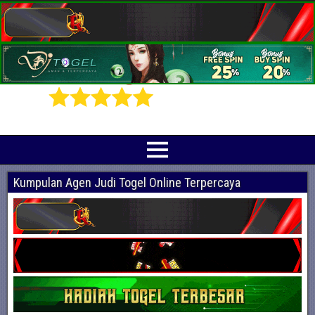
Prediksi Angka Jitu Togel Online Terbaik
Indotogel adalah situs yang menyediakan beragam prediksi togel online
terjitu mulai dari togel hongkong, sidney, cambodia hingga singapore hari ini
Kumpulan Agen Judi Togel Online Terpercaya