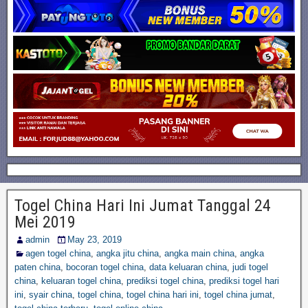
Togel China Hari Ini Jumat Tanggal 24
Mei 2019
admin
May 23, 2019
agen togel china
,
angka jitu china
,
angka main china
,
angka
paten china
,
bocoran togel china
,
data keluaran china
,
judi togel
china
,
keluaran togel china
,
prediksi togel china
,
prediksi togel hari
ini
,
syair china
,
togel china
,
togel china hari ini
,
togel china jumat
,