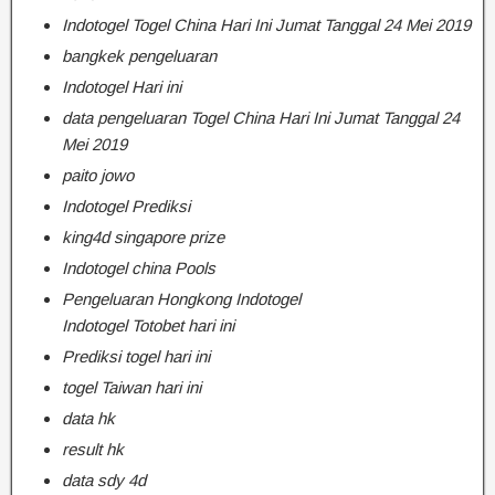
Indotogel Togel China Hari Ini Jumat Tanggal 24 Mei 2019
bangkek pengeluaran
Indotogel Hari ini
data pengeluaran Togel China Hari Ini Jumat Tanggal 24
Mei 2019
paito jowo
Indotogel Prediksi
king4d singapore prize
Indotogel china Pools
Pengeluaran Hongkong Indotogel
Indotogel Totobet hari ini
Prediksi togel hari ini
togel Taiwan hari ini
data hk
result hk
data sdy 4d