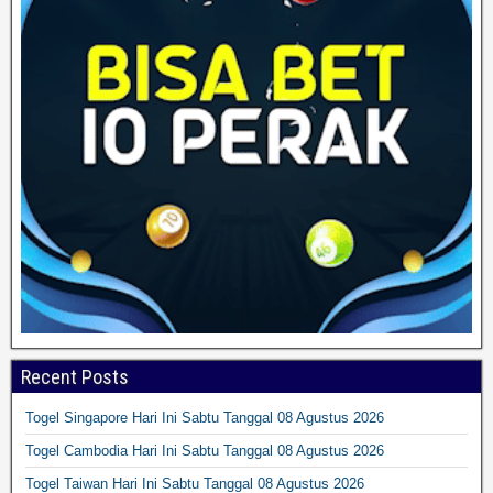
Recent Posts
Togel Singapore Hari Ini Sabtu Tanggal 08 Agustus 2026
Togel Cambodia Hari Ini Sabtu Tanggal 08 Agustus 2026
Togel Taiwan Hari Ini Sabtu Tanggal 08 Agustus 2026