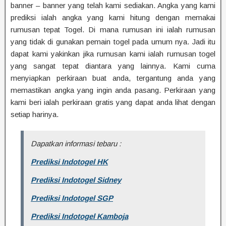
banner – banner yang telah kami sediakan. Angka yang kami
prediksi ialah angka yang kami hitung dengan memakai
rumusan tepat Togel. Di mana rumusan ini ialah rumusan
yang tidak di gunakan pemain togel pada umum nya. Jadi itu
dapat kami yakinkan jika rumusan kami ialah rumusan togel
yang sangat tepat diantara yang lainnya. Kami cuma
menyiapkan perkiraan buat anda, tergantung anda yang
memastikan angka yang ingin anda pasang. Perkiraan yang
kami beri ialah perkiraan gratis yang dapat anda lihat dengan
setiap harinya.
Dapatkan informasi tebaru :
Prediksi Indotogel HK
Prediksi Indotogel Sidney
Prediksi Indotogel SGP
Prediksi Indotogel Kamboja