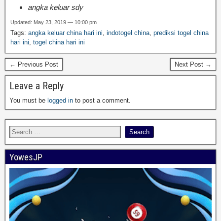
angka keluar sdy
Updated: May 23, 2019 — 10:00 pm
Tags:
angka keluar china hari ini
,
indotogel china
,
prediksi togel china
hari ini
,
togel china hari ini
← Previous Post
Next Post →
Leave a Reply
You must be
logged in
to post a comment.
YowesJP