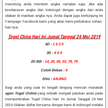
menolong anda memberi angka ramalan saja. Jika ada
keselarasan angka dari Indotogel dengan angka dari anda
silakan di mainkan angka nya. Anda dapat juga berkunjung ke
Fanspage Facebook kami yang akan kami perbaharui sehari-
hari nya.
Togel China Hari Ini Jumat Tanggal 24 Mei 2019
4D
:
1 6 3 0
3D :
6 0 0
2D BB
:
14, 26, 00, 03, 79, 79
Colok Bebas :
6
Shio
:
ANJING
Bagi anda yang saat ini tengah bingung mencari manakah
agen Togel Online
yang terbaik menjadi patokan anda pada
memperkirakan Togel China Hari Ini Jumat Tanggal 24 Mei
2019 Silakan daftar bersama dengan kami di indotogel melalui