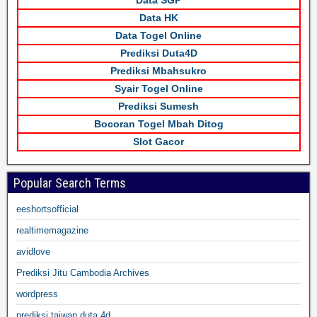
Data HK
Data Togel Online
Prediksi Duta4D
Prediksi Mbahsukro
Syair Togel Online
Prediksi Sumesh
Bocoran Togel Mbah Ditog
Slot Gacor
Popular Search Terms
eeshortsofficial
realtimemagazine
avidlove
Prediksi Jitu Cambodia Archives
wordpress
prediksi taiwan duta 4d