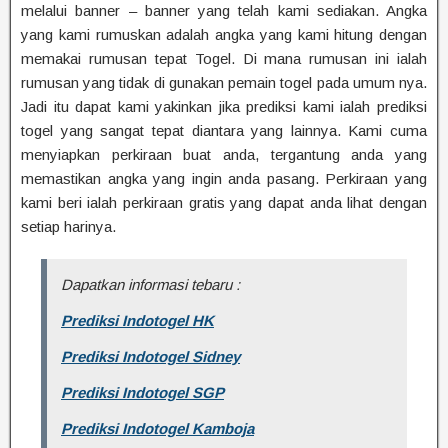
melalui banner – banner yang telah kami sediakan. Angka
yang kami rumuskan adalah angka yang kami hitung dengan
memakai rumusan tepat Togel. Di mana rumusan ini ialah
rumusan yang tidak di gunakan pemain togel pada umum nya.
Jadi itu dapat kami yakinkan jika prediksi kami ialah prediksi
togel yang sangat tepat diantara yang lainnya. Kami cuma
menyiapkan perkiraan buat anda, tergantung anda yang
memastikan angka yang ingin anda pasang. Perkiraan yang
kami beri ialah perkiraan gratis yang dapat anda lihat dengan
setiap harinya.
Dapatkan informasi tebaru :
Prediksi Indotogel HK
Prediksi Indotogel Sidney
Prediksi Indotogel SGP
Prediksi Indotogel Kamboja