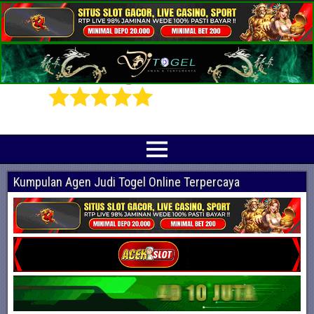
Prediksi Angka Jitu Togel Online Terbaik
Indotogel adalah situs yang menyediakan beragam prediksi togel online
terjitu mulai dari togel hongkong, sidney, cambodia hingga singapore hari ini
Kumpulan Agen Judi Togel Online Terpercaya