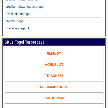
prediksi taiwan cahayatogel
Prediksi indotogel
prediksi togel
Prediksi surga hk
Situs Togel Terpercaya
RMSLOT
ACEKSLOT
TRIBUN855
SALAMJPTOGEL
PONDOKWIN