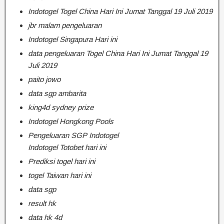
Indotogel Togel China Hari Ini Jumat Tanggal 19 Juli 2019
jbr malam pengeluaran
Indotogel Singapura Hari ini
data pengeluaran Togel China Hari Ini Jumat Tanggal 19
Juli 2019
paito jowo
data sgp ambarita
king4d sydney prize
Indotogel Hongkong Pools
Pengeluaran SGP Indotogel
Indotogel Totobet hari ini
Prediksi togel hari ini
togel Taiwan hari ini
data sgp
result hk
data hk 4d