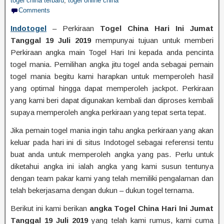
togel china terbaru
,
togel online china
Comments
Indotogel
– Perkiraan
Togel China Hari Ini Jumat
Tanggal 19 Juli 2019
mempunyai tujuan untuk memberi
Perkiraan angka main Togel Hari Ini kepada anda pencinta
togel mania. Pemilihan angka jitu togel anda sebagai pemain
togel mania begitu kami harapkan untuk memperoleh hasil
yang optimal hingga dapat memperoleh jackpot. Perkiraan
yang kami beri dapat digunakan kembali dan diproses kembali
supaya memperoleh angka perkiraan yang tepat serta tepat.
Jika pemain togel mania ingin tahu angka perkiraan yang akan
keluar pada hari ini di situs Indotogel sebagai referensi tentu
buat anda untuk memperoleh angka yang pas. Perlu untuk
diketahui angka ini ialah angka yang kami susun tentunya
dengan team pakar kami yang telah memiliki pengalaman dan
telah bekerjasama dengan dukun – dukun togel ternama.
Berikut ini kami berikan
angka Togel China Hari Ini Jumat
Tanggal 19 Juli 2019
yang telah kami rumus, kami cuma