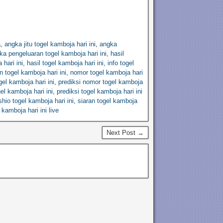
a
,
angka jitu togel kamboja hari ini
,
angka
ka pengeluaran togel kamboja hari ini
,
hasil
 hari ini
,
hasil togel kamboja hari ini
,
info togel
n togel kamboja hari ini
,
nomor togel kamboja hari
ogel kamboja hari ini
,
prediksi nomor togel kamboja
gel kamboja hari ini
,
prediksi togel kamboja hari ini
shio togel kamboja hari ini
,
siaran togel kamboja
 kamboja hari ini live
Next Post →