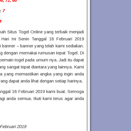
66, 71, 60
:
7
M
ah Situs Togel Online yang terbaik menjadi
ari Ini Senin Tanggal 18 Februari 2019
i banner – banner yang telah kami sediakan.
ng dengan memakai rumusan tepat Togel. Di
pemain togel pada umum nya. Jadi itu dapat
ang sangat tepat diantara yang lainnya. Kami
da yang memastikan angka yang ingin anda
yang dapat anda lihat dengan setiap harinya.
anggal 18 Februari 2019 kami buat. Semoga
 bagi anda semua. Ikuti kami terus agar anda
 Februari 2019