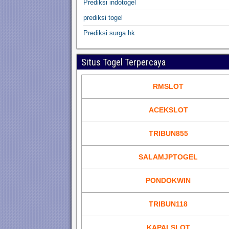
Prediksi indotogel
prediksi togel
Prediksi surga hk
Situs Togel Terpercaya
RMSLOT
ACEKSLOT
TRIBUN855
SALAMJPTOGEL
PONDOKWIN
TRIBUN118
KAPALSLOT