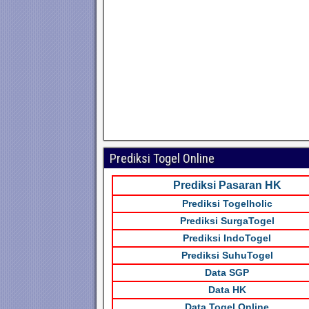
Prediksi Togel Online
Prediksi Pasaran HK
Prediksi Togelholic
Prediksi SurgaTogel
Prediksi IndoTogel
Prediksi SuhuTogel
Data SGP
Data HK
Data Togel Online