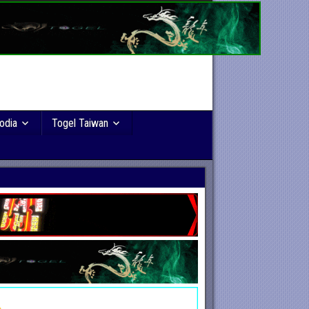
ingapore hari ini
odia
Togel Taiwan