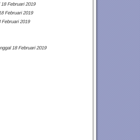
 18 Februari 2019
18 Februari 2019
8 Februari 2019
nggal 18 Februari 2019