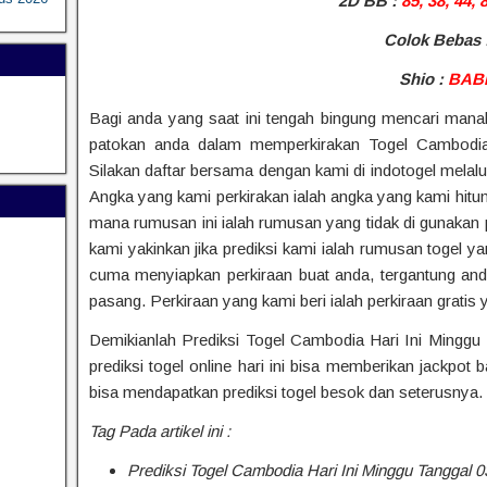
2D BB
:
85, 38, 44, 
Colok Bebas 
Shio
:
BAB
Bagi anda yang saat ini tengah bingung mencari mana
patokan anda dalam memperkirakan Togel Cambodia
Silakan daftar bersama dengan kami di indotogel melalu
Angka yang kami perkirakan ialah angka yang kami hit
mana rumusan ini ialah rumusan yang tidak di gunakan 
kami yakinkan jika prediksi kami ialah rumusan togel y
cuma menyiapkan perkiraan buat anda, tergantung an
pasang. Perkiraan yang kami beri ialah perkiraan gratis 
Demikianlah Prediksi Togel Cambodia Hari Ini Minggu
prediksi togel online hari ini bisa memberikan jackpot
bisa mendapatkan prediksi togel besok dan seterusnya.
Tag Pada artikel ini :
Prediksi Togel Cambodia Hari Ini Minggu Tanggal 