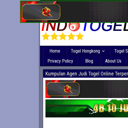
Prediksi Angka Jitu Togel Online Terba
Indotogel adalah situs yang menyediakan beragam pred
Home
Togel Hongkong
Togel S
Privacy Policy
Blog
About Us
Kumpulan Agen Judi Togel Online Terpe