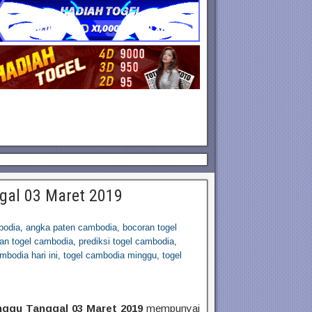
gal 03 Maret 2019
bodia
,
angka paten cambodia
,
bocoran togel
ran togel cambodia
,
prediksi togel cambodia
,
mbodia hari ini
,
togel cambodia minggu
,
togel
nggu Tanggal 03 Maret 2019
mempunyai