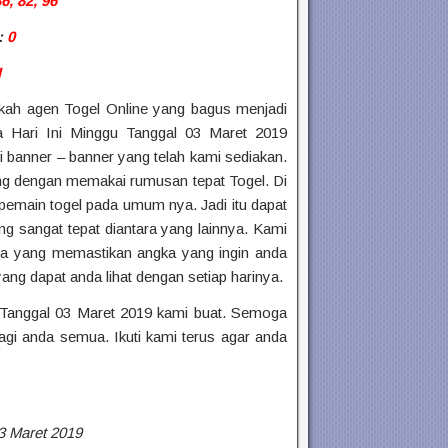
86, 82, 96
:
0
I
kah agen Togel Online yang bagus menjadi
 Hari Ini Minggu Tanggal 03 Maret 2019
i banner – banner yang telah kami sediakan.
ung dengan memakai rumusan tepat Togel. Di
pemain togel pada umum nya. Jadi itu dapat
ang sangat tepat diantara yang lainnya. Kami
da yang memastikan angka yang ingin anda
yang dapat anda lihat dengan setiap harinya.
 Tanggal 03 Maret 2019 kami buat. Semoga
 bagi anda semua. Ikuti kami terus agar anda
03 Maret 2019