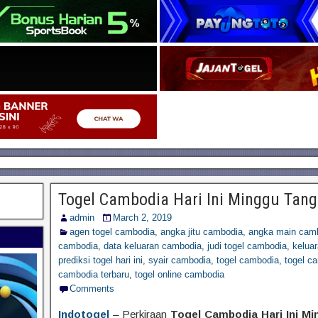
Togel Cambodia Hari Ini Minggu Tang
admin
March 2, 2019
agen togel cambodia
,
angka jitu cambodia
,
angka main cam
cambodia
,
data keluaran cambodia
,
judi togel cambodia
,
kelua
prediksi togel hari ini
,
syair cambodia
,
togel cambodia
,
togel ca
cambodia terbaru
,
togel online cambodia
Comments
Indotogel
– Perkiraan
Togel Cambodia Hari Ini Mi