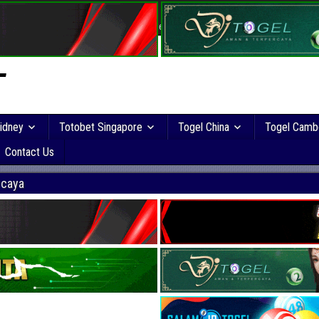
ik
iksi togel online terjitu mulai dari togel hongkong, sidney, cambodia hingga s
idney
Totobet Singapore
Togel China
Togel Camb
Contact Us
rcaya