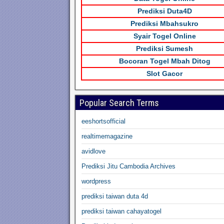
Prediksi Duta4D
Prediksi Mbahsukro
Syair Togel Online
Prediksi Sumesh
Bocoran Togel Mbah Ditog
Slot Gacor
Popular Search Terms
eeshortsofficial
realtimemagazine
avidlove
Prediksi Jitu Cambodia Archives
wordpress
prediksi taiwan duta 4d
prediksi taiwan cahayatogel