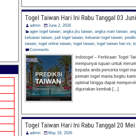
Togel Taiwan Hari Ini Rabu Tanggal 03 Jun
admin
June 2, 2026
agen togel taiwan
,
angka jitu taiwan
,
angka main taiwan
,
ang
keluaran taiwan
,
judi togel taiwan
,
keluaran togel taiwan
,
prediks
taiwan
,
togel online taiwan
,
togel taiwan
,
togel taiwan hari ini
,
t
Comments
Indotogel – Perkiraan Togel Ta
mempunyai tujuan untuk merumus
kepada anda pencinta togel man
pemain togel mania begitu kam
optimal hingga dapat memperole
digunakan kembali […]
Togel Taiwan Hari Ini Rabu Tanggal 20 Me
admin
May 19, 2026