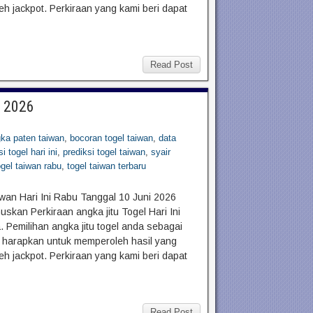
h jackpot. Perkiraan yang kami beri dapat
Read Post
i 2026
ka paten taiwan
,
bocoran togel taiwan
,
data
i togel hari ini
,
prediksi togel taiwan
,
syair
ogel taiwan rabu
,
togel taiwan terbaru
iwan Hari Ini Rabu Tanggal 10 Juni 2026
kan Perkiraan angka jitu Togel Hari Ini
. Pemilihan angka jitu togel anda sebagai
i harapkan untuk memperoleh hasil yang
h jackpot. Perkiraan yang kami beri dapat
Read Post