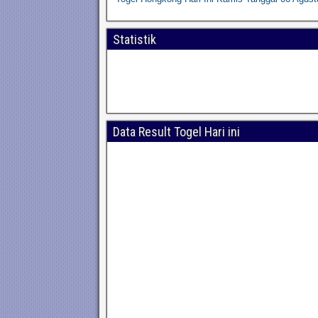
Statistik
Data Result Togel Hari ini