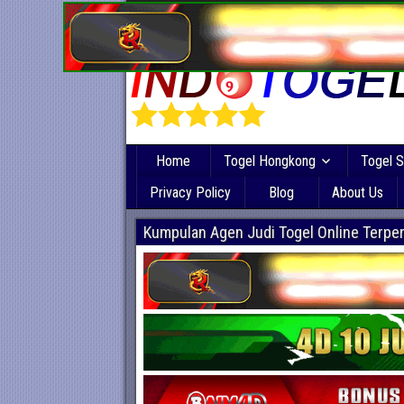
Prediksi Angka Jitu Togel Online Terba
Indotogel adalah situs yang menyediakan beragam pred
Home
Togel Hongkong
Togel S
Privacy Policy
Blog
About Us
Kumpulan Agen Judi Togel Online Terpe