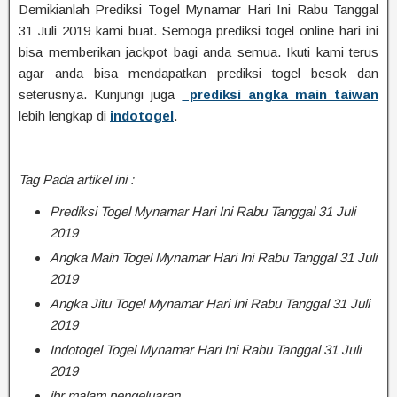
Demikianlah Prediksi Togel Mynamar Hari Ini Rabu Tanggal
31 Juli 2019 kami buat. Semoga prediksi togel online hari ini
bisa memberikan jackpot bagi anda semua. Ikuti kami terus
agar anda bisa mendapatkan prediksi togel besok dan
seterusnya. Kunjungi juga
prediksi angka main taiwan
lebih lengkap di
indotogel
.
Tag Pada artikel ini :
Prediksi Togel Mynamar Hari Ini Rabu Tanggal 31 Juli
2019
Angka Main Togel Mynamar Hari Ini Rabu Tanggal 31 Juli
2019
Angka Jitu Togel Mynamar Hari Ini Rabu Tanggal 31 Juli
2019
Indotogel Togel Mynamar Hari Ini Rabu Tanggal 31 Juli
2019
jbr malam pengeluaran