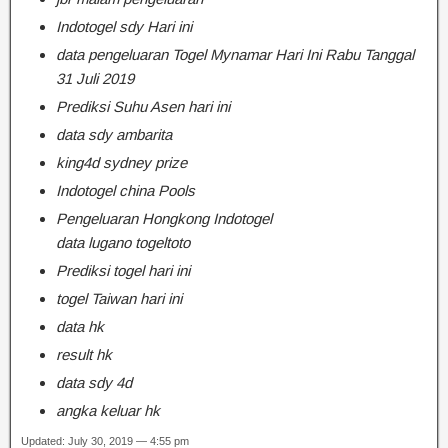
Indotogel sdy Hari ini
data pengeluaran Togel Mynamar Hari Ini Rabu Tanggal
31 Juli 2019
Prediksi Suhu Asen hari ini
data sdy ambarita
king4d sydney prize
Indotogel china Pools
Pengeluaran Hongkong Indotogel
data lugano togeltoto
Prediksi togel hari ini
togel Taiwan hari ini
data hk
result hk
data sdy 4d
angka keluar hk
Updated: July 30, 2019 — 4:55 pm