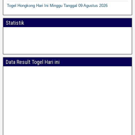
Togel Hongkong Hari Ini Minggu Tanggal 09 Agustus 2026
Statistik
Data Result Togel Hari ini