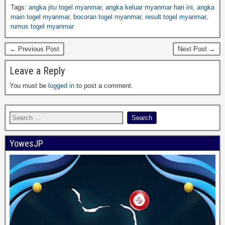
Tags:
angka jitu togel myanmar
,
angka keluar myanmar hari ini
,
angka
main togel myanmar
,
bocoran togel myanmar
,
result togel myanmar
,
rumus togel myanmar
← Previous Post
Next Post →
Leave a Reply
You must be
logged in
to post a comment.
YowesJP