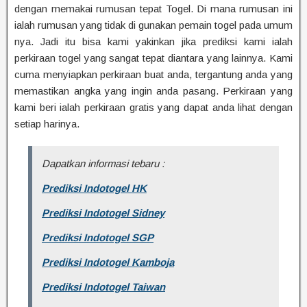
dengan memakai rumusan tepat Togel. Di mana rumusan ini
ialah rumusan yang tidak di gunakan pemain togel pada umum
nya. Jadi itu bisa kami yakinkan jika prediksi kami ialah
perkiraan togel yang sangat tepat diantara yang lainnya. Kami
cuma menyiapkan perkiraan buat anda, tergantung anda yang
memastikan angka yang ingin anda pasang. Perkiraan yang
kami beri ialah perkiraan gratis yang dapat anda lihat dengan
setiap harinya.
Dapatkan informasi tebaru :
Prediksi Indotogel HK
Prediksi Indotogel Sidney
Prediksi Indotogel SGP
Prediksi Indotogel Kamboja
Prediksi Indotogel Taiwan