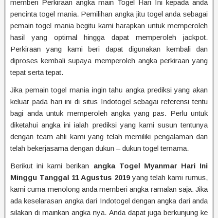
memberi Perkiraan angka main Togel Hari Ini kepada anda
pencinta togel mania. Pemilihan angka jitu togel anda sebagai
pemain togel mania begitu kami harapkan untuk memperoleh
hasil yang optimal hingga dapat memperoleh jackpot.
Perkiraan yang kami beri dapat digunakan kembali dan
diproses kembali supaya memperoleh angka perkiraan yang
tepat serta tepat.
Jika pemain togel mania ingin tahu angka prediksi yang akan
keluar pada hari ini di situs Indotogel sebagai referensi tentu
bagi anda untuk memperoleh angka yang pas. Perlu untuk
diketahui angka ini ialah prediksi yang kami susun tentunya
dengan team ahli kami yang telah memiliki pengalaman dan
telah bekerjasama dengan dukun – dukun togel ternama.
Berikut ini kami berikan
angka Togel Myanmar Hari Ini
Minggu Tanggal 11 Agustus 2019
yang telah kami rumus,
kami cuma menolong anda memberi angka ramalan saja. Jika
ada keselarasan angka dari Indotogel dengan angka dari anda
silakan di mainkan angka nya. Anda dapat juga berkunjung ke