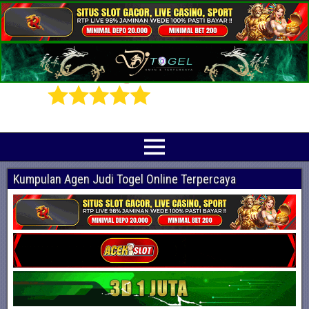
Prediksi Angka Jitu Togel Online Terbaik
Indotogel adalah situs yang menyediakan beragam prediksi togel online
terjitu mulai dari togel hongkong, sidney, cambodia hingga singapore hari ini
Kumpulan Agen Judi Togel Online Terpercaya