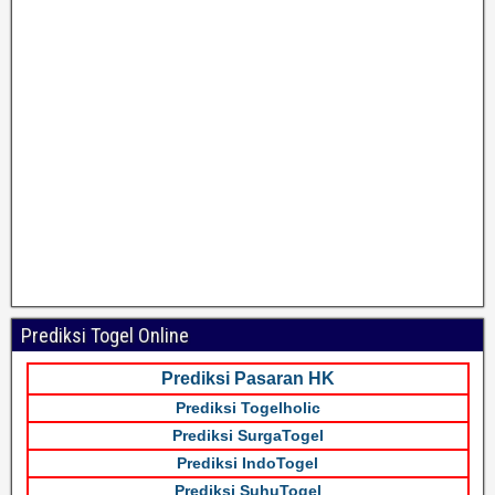
Prediksi Togel Online
Prediksi Pasaran HK
Prediksi Togelholic
Prediksi SurgaTogel
Prediksi IndoTogel
Prediksi SuhuTogel