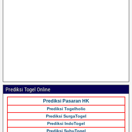
Prediksi Togel Online
Prediksi Pasaran HK
Prediksi Togelholic
Prediksi SurgaTogel
Prediksi IndoTogel
Prediksi SuhuTogel