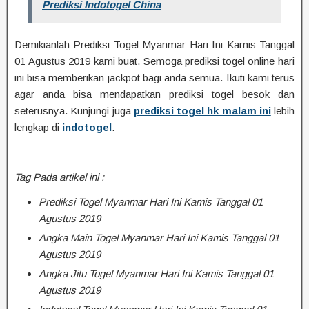
Prediksi Indotogel China
Demikianlah Prediksi Togel Myanmar Hari Ini Kamis Tanggal
01 Agustus 2019 kami buat. Semoga prediksi togel online hari
ini bisa memberikan jackpot bagi anda semua. Ikuti kami terus
agar anda bisa mendapatkan prediksi togel besok dan
seterusnya. Kunjungi juga
prediksi togel hk malam ini
lebih
lengkap di
indotogel
.
Tag Pada artikel ini :
Prediksi Togel Myanmar Hari Ini Kamis Tanggal 01
Agustus 2019
Angka Main Togel Myanmar Hari Ini Kamis Tanggal 01
Agustus 2019
Angka Jitu Togel Myanmar Hari Ini Kamis Tanggal 01
Agustus 2019