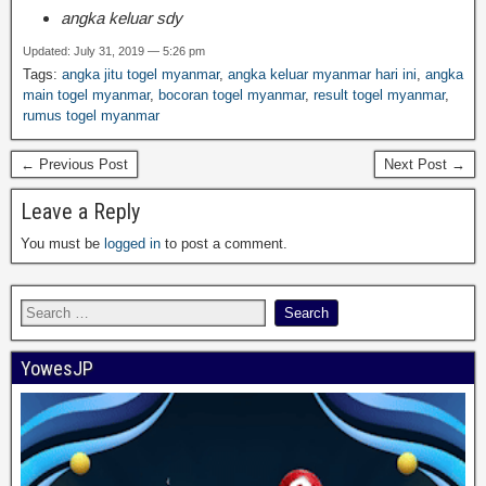
angka keluar sdy
Updated: July 31, 2019 — 5:26 pm
Tags:
angka jitu togel myanmar
,
angka keluar myanmar hari ini
,
angka
main togel myanmar
,
bocoran togel myanmar
,
result togel myanmar
,
rumus togel myanmar
← Previous Post
Next Post →
Leave a Reply
You must be
logged in
to post a comment.
YowesJP