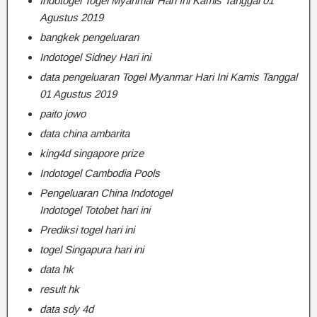
Indotogel Togel Myanmar Hari Ini Kamis Tanggal 01
Agustus 2019
bangkek pengeluaran
Indotogel Sidney Hari ini
data pengeluaran Togel Myanmar Hari Ini Kamis Tanggal
01 Agustus 2019
paito jowo
data china ambarita
king4d singapore prize
Indotogel Cambodia Pools
Pengeluaran China Indotogel
Indotogel Totobet hari ini
Prediksi togel hari ini
togel Singapura hari ini
data hk
result hk
data sdy 4d