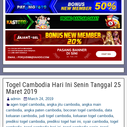
Togel Cambodia Hari Ini Senin Tanggal 25
Maret 2019
admin
March 24, 2019
agen togel cambodia
,
angka jitu cambodia
,
angka main
cambodia
,
angka paten cambodia
,
bocoran togel cambodia
,
data
keluaran cambodia
,
judi togel cambodia
,
keluaran togel cambodia
,
prediksi togel cambodia
,
prediksi togel hari ini
,
syair cambodia
,
togel