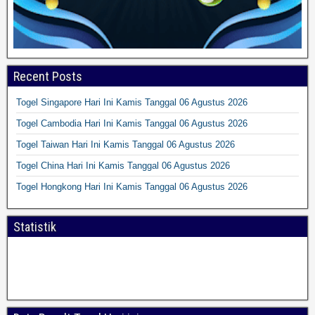
Recent Posts
Togel Singapore Hari Ini Kamis Tanggal 06 Agustus 2026
Togel Cambodia Hari Ini Kamis Tanggal 06 Agustus 2026
Togel Taiwan Hari Ini Kamis Tanggal 06 Agustus 2026
Togel China Hari Ini Kamis Tanggal 06 Agustus 2026
Togel Hongkong Hari Ini Kamis Tanggal 06 Agustus 2026
Statistik