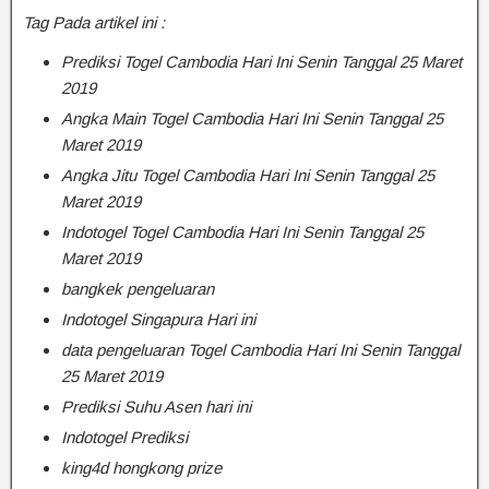
Tag Pada artikel ini :
Prediksi Togel Cambodia Hari Ini Senin Tanggal 25 Maret
2019
Angka Main Togel Cambodia Hari Ini Senin Tanggal 25
Maret 2019
Angka Jitu Togel Cambodia Hari Ini Senin Tanggal 25
Maret 2019
Indotogel Togel Cambodia Hari Ini Senin Tanggal 25
Maret 2019
bangkek pengeluaran
Indotogel Singapura Hari ini
data pengeluaran Togel Cambodia Hari Ini Senin Tanggal
25 Maret 2019
Prediksi Suhu Asen hari ini
Indotogel Prediksi
king4d hongkong prize