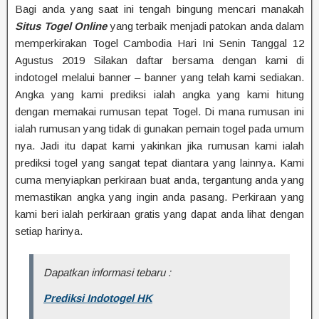
Bagi anda yang saat ini tengah bingung mencari manakah
Situs Togel Online
yang terbaik menjadi patokan anda dalam
memperkirakan Togel Cambodia Hari Ini Senin Tanggal 12
Agustus 2019 Silakan daftar bersama dengan kami di
indotogel melalui banner – banner yang telah kami sediakan.
Angka yang kami prediksi ialah angka yang kami hitung
dengan memakai rumusan tepat Togel. Di mana rumusan ini
ialah rumusan yang tidak di gunakan pemain togel pada umum
nya. Jadi itu dapat kami yakinkan jika rumusan kami ialah
prediksi togel yang sangat tepat diantara yang lainnya. Kami
cuma menyiapkan perkiraan buat anda, tergantung anda yang
memastikan angka yang ingin anda pasang. Perkiraan yang
kami beri ialah perkiraan gratis yang dapat anda lihat dengan
setiap harinya.
Dapatkan informasi tebaru :
Prediksi Indotogel HK