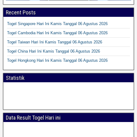
Recent Posts
Togel Singapore Hari Ini Kamis Tanggal 06 Agustus 2026
Togel Cambodia Hari Ini Kamis Tanggal 06 Agustus 2026
Togel Taiwan Hari Ini Kamis Tanggal 06 Agustus 2026
Togel China Hari Ini Kamis Tanggal 06 Agustus 2026
Togel Hongkong Hari Ini Kamis Tanggal 06 Agustus 2026
Statistik
Data Result Togel Hari ini