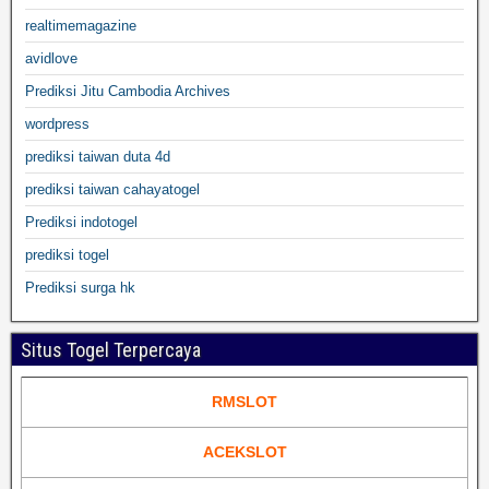
realtimemagazine
avidlove
Prediksi Jitu Cambodia Archives
wordpress
prediksi taiwan duta 4d
prediksi taiwan cahayatogel
Prediksi indotogel
prediksi togel
Prediksi surga hk
Situs Togel Terpercaya
RMSLOT
ACEKSLOT