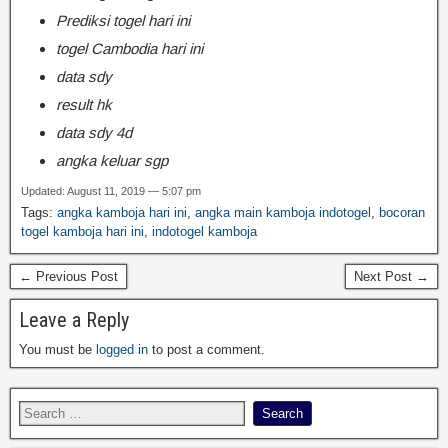
Prediksi togel hari ini
togel Cambodia hari ini
data sdy
result hk
data sdy 4d
angka keluar sgp
Updated: August 11, 2019 — 5:07 pm
Tags:
angka kamboja hari ini
,
angka main kamboja indotogel
,
bocoran
togel kamboja hari ini
,
indotogel kamboja
← Previous Post
Next Post →
Leave a Reply
You must be
logged in
to post a comment.