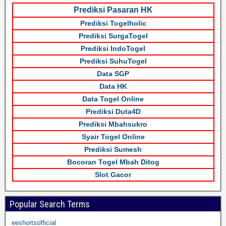
Prediksi Pasaran HK
Prediksi Togelholic
Prediksi SurgaTogel
Prediksi IndoTogel
Prediksi SuhuTogel
Data SGP
Data HK
Data Togel Online
Prediksi Duta4D
Prediksi Mbahsukro
Syair Togel Online
Prediksi Sumesh
Bocoran Togel Mbah Ditog
Slot Gacor
Popular Search Terms
eeshortsofficial