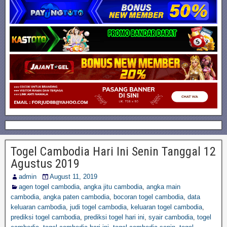
Togel Cambodia Hari Ini Senin Tanggal 12
Agustus 2019
admin
August 11, 2019
agen togel cambodia
,
angka jitu cambodia
,
angka main
cambodia
,
angka paten cambodia
,
bocoran togel cambodia
,
data
keluaran cambodia
,
judi togel cambodia
,
keluaran togel cambodia
,
prediksi togel cambodia
,
prediksi togel hari ini
,
syair cambodia
,
togel