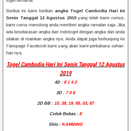
togel ternama.
Berikut ini kami berikan
angka Togel Cambodia Hari Ini
Senin Tanggal 12 Agustus 2019
yang telah kami rumus,
kami cuma menolong anda memberi angka ramalan saja. Jika
ada keselarasan angka dari Indotogel dengan angka dari anda
silakan di mainkan angka nya. Anda dapat juga berkunjung ke
Fanspage Facebook kami yang akan kami perbaharui sehari-
hari nya.
Togel Cambodia Hari Ini Senin Tanggal 12 Agustus
2019
4D
:
8 1 4 2
3D :
7 0 8
2D BB
:
10, 39, 19, 95, 03, 87
Colok Bebas :
8
Shio
:
KAMBING