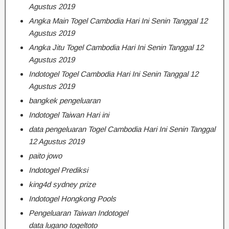
Agustus 2019
Angka Main Togel Cambodia Hari Ini Senin Tanggal 12
Agustus 2019
Angka Jitu Togel Cambodia Hari Ini Senin Tanggal 12
Agustus 2019
Indotogel Togel Cambodia Hari Ini Senin Tanggal 12
Agustus 2019
bangkek pengeluaran
Indotogel Taiwan Hari ini
data pengeluaran Togel Cambodia Hari Ini Senin Tanggal
12 Agustus 2019
paito jowo
Indotogel Prediksi
king4d sydney prize
Indotogel Hongkong Pools
Pengeluaran Taiwan Indotogel
data lugano togeltoto