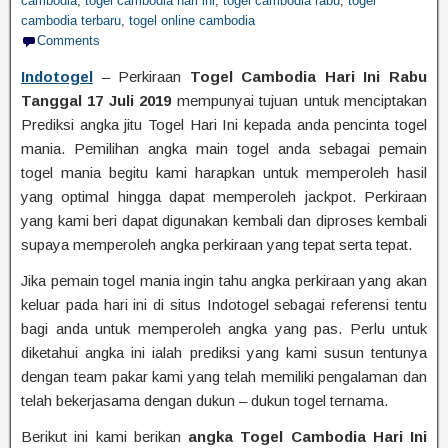
cambodia
,
togel cambodia hari ini
,
togel cambodia rabu
,
togel
cambodia terbaru
,
togel online cambodia
Comments
Indotogel
– Perkiraan
Togel Cambodia Hari Ini Rabu
Tanggal 17 Juli 2019
mempunyai tujuan untuk menciptakan
Prediksi angka jitu Togel Hari Ini kepada anda pencinta togel
mania. Pemilihan angka main togel anda sebagai pemain
togel mania begitu kami harapkan untuk memperoleh hasil
yang optimal hingga dapat memperoleh jackpot. Perkiraan
yang kami beri dapat digunakan kembali dan diproses kembali
supaya memperoleh angka perkiraan yang tepat serta tepat.
Jika pemain togel mania ingin tahu angka perkiraan yang akan
keluar pada hari ini di situs Indotogel sebagai referensi tentu
bagi anda untuk memperoleh angka yang pas. Perlu untuk
diketahui angka ini ialah prediksi yang kami susun tentunya
dengan team pakar kami yang telah memiliki pengalaman dan
telah bekerjasama dengan dukun – dukun togel ternama.
Berikut ini kami berikan
angka Togel Cambodia Hari Ini