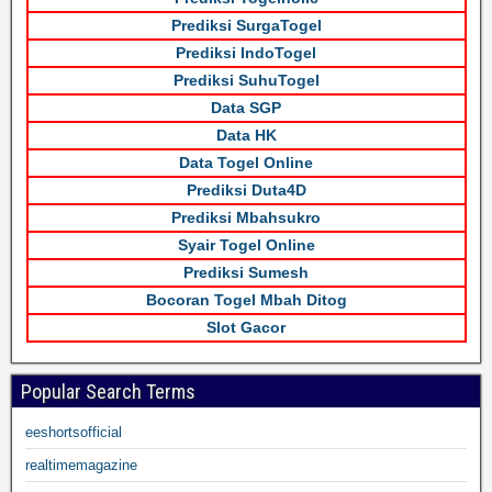
Prediksi SurgaTogel
Prediksi IndoTogel
Prediksi SuhuTogel
Data SGP
Data HK
Data Togel Online
Prediksi Duta4D
Prediksi Mbahsukro
Syair Togel Online
Prediksi Sumesh
Bocoran Togel Mbah Ditog
Slot Gacor
Popular Search Terms
eeshortsofficial
realtimemagazine