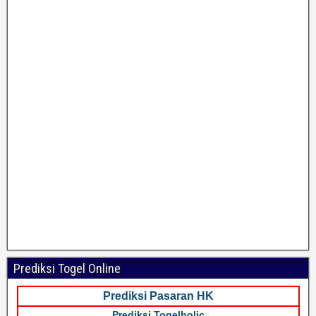
Prediksi Togel Online
Prediksi Pasaran HK
Prediksi Togelholic