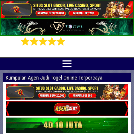
Prediksi Angka Jitu Togel Online Terbaik
Indotogel adalah situs yang menyediakan beragam prediksi togel online
terjitu mulai dari togel hongkong, sidney, cambodia hingga singapore hari ini
Kumpulan Agen Judi Togel Online Terpercaya