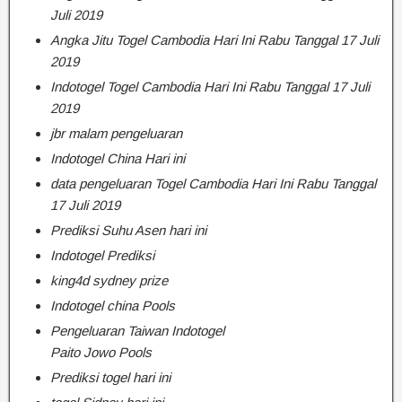
Juli 2019
Angka Jitu Togel Cambodia Hari Ini Rabu Tanggal 17 Juli
2019
Indotogel Togel Cambodia Hari Ini Rabu Tanggal 17 Juli
2019
jbr malam pengeluaran
Indotogel China Hari ini
data pengeluaran Togel Cambodia Hari Ini Rabu Tanggal
17 Juli 2019
Prediksi Suhu Asen hari ini
Indotogel Prediksi
king4d sydney prize
Indotogel china Pools
Pengeluaran Taiwan Indotogel
Paito Jowo Pools
Prediksi togel hari ini