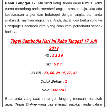
Rabu Tanggal 17 Juli 2019
yang sudah kami rumus, kami
cuma menolong anda memberi angka ramalan saja. Jika ada
keselarasan angka dari Indotogel dengan angka dari anda
silakan di mainkan angka nya. Anda dapat juga berkunjung ke
Fanspage Facebook kami yang akan kami perbaharui sehari-
hari nya.
Togel Cambodia Hari Ini Rabu Tanggal 17 Juli
2019
4D
:
9 8 2 0
3D :
5 2 3
2D BB
:
51, 00, 29, 05, 82, 41
Colok Bebas :
2
Shio
:
ANJING
Buat anda yang saat ini tengah bingung mencari manakah
agen Togel Online
yang pas menjadi patokan anda dalam