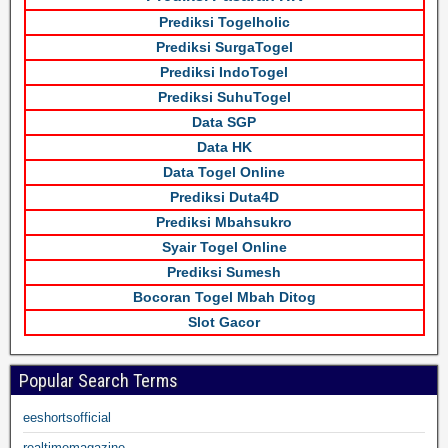
Prediksi Togelholic
Prediksi SurgaTogel
Prediksi IndoTogel
Prediksi SuhuTogel
Data SGP
Data HK
Data Togel Online
Prediksi Duta4D
Prediksi Mbahsukro
Syair Togel Online
Prediksi Sumesh
Bocoran Togel Mbah Ditog
Slot Gacor
Popular Search Terms
eeshortsofficial
realtimemagazine