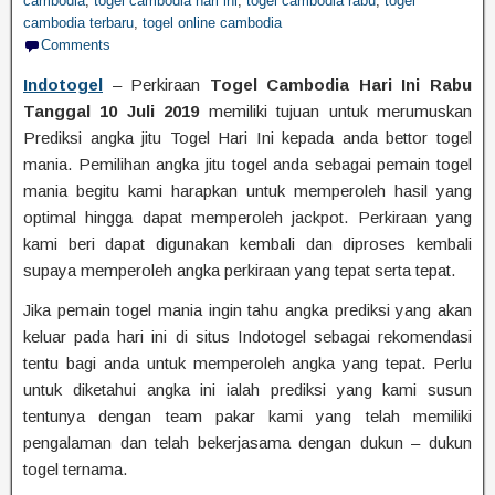
cambodia
,
togel cambodia hari ini
,
togel cambodia rabu
,
togel
cambodia terbaru
,
togel online cambodia
Comments
Indotogel
– Perkiraan
Togel Cambodia Hari Ini Rabu
Tanggal 10 Juli 2019
memiliki tujuan untuk merumuskan
Prediksi angka jitu Togel Hari Ini kepada anda bettor togel
mania. Pemilihan angka jitu togel anda sebagai pemain togel
mania begitu kami harapkan untuk memperoleh hasil yang
optimal hingga dapat memperoleh jackpot. Perkiraan yang
kami beri dapat digunakan kembali dan diproses kembali
supaya memperoleh angka perkiraan yang tepat serta tepat.
Jika pemain togel mania ingin tahu angka prediksi yang akan
keluar pada hari ini di situs Indotogel sebagai rekomendasi
tentu bagi anda untuk memperoleh angka yang tepat. Perlu
untuk diketahui angka ini ialah prediksi yang kami susun
tentunya dengan team pakar kami yang telah memiliki
pengalaman dan telah bekerjasama dengan dukun – dukun
togel ternama.