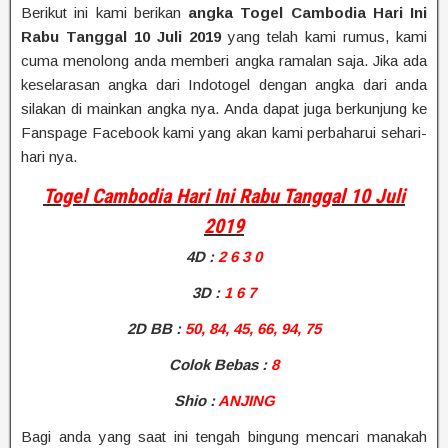
Berikut ini kami berikan
angka Togel Cambodia Hari Ini
Rabu Tanggal 10 Juli 2019
yang telah kami rumus, kami
cuma menolong anda memberi angka ramalan saja. Jika ada
keselarasan angka dari Indotogel dengan angka dari anda
silakan di mainkan angka nya. Anda dapat juga berkunjung ke
Fanspage Facebook kami yang akan kami perbaharui sehari-
hari nya.
Togel Cambodia Hari Ini Rabu Tanggal 10 Juli
2019
4D
:
2 6 3 0
3D :
1 6 7
2D BB
:
50, 84, 45, 66, 94, 75
Colok Bebas :
8
Shio
:
ANJING
Bagi anda yang saat ini tengah bingung mencari manakah