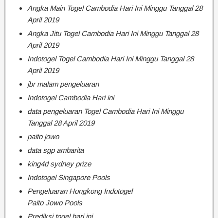
Angka Main Togel Cambodia Hari Ini Minggu Tanggal 28
April 2019
Angka Jitu Togel Cambodia Hari Ini Minggu Tanggal 28
April 2019
Indotogel Togel Cambodia Hari Ini Minggu Tanggal 28
April 2019
jbr malam pengeluaran
Indotogel Cambodia Hari ini
data pengeluaran Togel Cambodia Hari Ini Minggu
Tanggal 28 April 2019
paito jowo
data sgp ambarita
king4d sydney prize
Indotogel Singapore Pools
Pengeluaran Hongkong Indotogel
Paito Jowo Pools
Prediksi togel hari ini