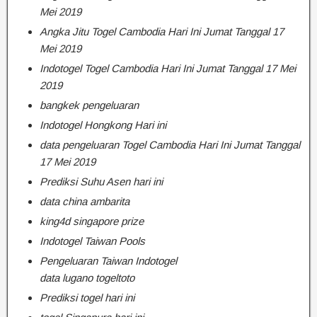
Mei 2019
Angka Jitu Togel Cambodia Hari Ini Jumat Tanggal 17
Mei 2019
Indotogel Togel Cambodia Hari Ini Jumat Tanggal 17 Mei
2019
bangkek pengeluaran
Indotogel Hongkong Hari ini
data pengeluaran Togel Cambodia Hari Ini Jumat Tanggal
17 Mei 2019
Prediksi Suhu Asen hari ini
data china ambarita
king4d singapore prize
Indotogel Taiwan Pools
Pengeluaran Taiwan Indotogel
data lugano togeltoto
Prediksi togel hari ini