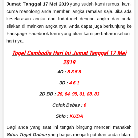
Jumat Tanggal 17 Mei 2019
yang sudah kami rumus, kami
cuma menolong anda memberi angka ramalan saja. Jika ada
keselarasan angka dari Indotogel dengan angka dari anda
silakan di mainkan angka nya. Anda dapat juga berkunjung ke
Fanspage Facebook kami yang akan kami perbaharui sehari-
hari nya.
Togel Cambodia Hari Ini Jumat Tanggal 17 Mei
2019
4D
:
8 8 5 8
3D :
4 6 1
2D BB
:
28, 84, 95, 01, 88, 83
Colok Bebas :
6
Shio
:
KUDA
Bagi anda yang saat ini tengah bingung mencari manakah
Situs Togel Online
yang bagus menjadi patokan anda dalam