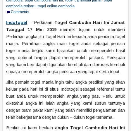
cambodia
,
togel cambodia hari ini
,
togel cambodia jumat
,
togel
cambodia terbaru
,
togel online cambodia
Comments
Indotogel
– Perkiraan
Togel Cambodia Hari Ini Jumat
Tanggal 17 Mei 2019
memiliki tujuan untuk memberi
Perkiraan angka jitu Togel Hari Ini kepada anda pencinta togel
mania. Pemilihan angka main togel anda sebagai pemain
togel mania begitu kami harapkan untuk memperoleh hasil
yang optimal hingga dapat memperoleh jackpot. Perkiraan
yang kami beri dapat digunakan kembali dan diproses kembali
supaya memperoleh angka perkiraan yang tepat serta tepat.
Jika pemain togel mania ingin tahu angka prediksi yang akan
keluar pada hari ini di situs Indotogel sebagai referensi tentu
buat anda untuk memperoleh angka yang pas. Perlu untuk
diketahui angka ini ialah angka yang kami susun tentunya
dengan team pakar kami yang telah memiliki pengalaman dan
telah bekerjasama dengan dukun – dukun togel ternama.
Berikut ini kami berikan
angka Togel Cambodia Hari Ini