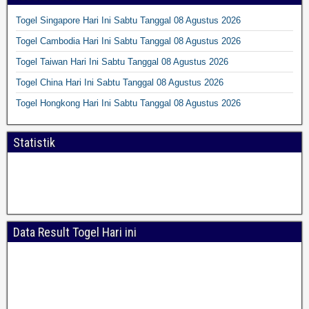
Togel Singapore Hari Ini Sabtu Tanggal 08 Agustus 2026
Togel Cambodia Hari Ini Sabtu Tanggal 08 Agustus 2026
Togel Taiwan Hari Ini Sabtu Tanggal 08 Agustus 2026
Togel China Hari Ini Sabtu Tanggal 08 Agustus 2026
Togel Hongkong Hari Ini Sabtu Tanggal 08 Agustus 2026
Statistik
Data Result Togel Hari ini