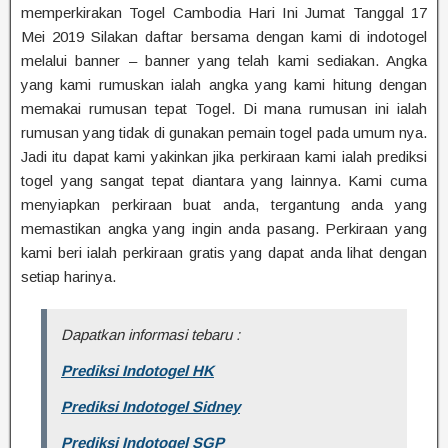
memperkirakan Togel Cambodia Hari Ini Jumat Tanggal 17
Mei 2019 Silakan daftar bersama dengan kami di indotogel
melalui banner – banner yang telah kami sediakan. Angka
yang kami rumuskan ialah angka yang kami hitung dengan
memakai rumusan tepat Togel. Di mana rumusan ini ialah
rumusan yang tidak di gunakan pemain togel pada umum nya.
Jadi itu dapat kami yakinkan jika perkiraan kami ialah prediksi
togel yang sangat tepat diantara yang lainnya. Kami cuma
menyiapkan perkiraan buat anda, tergantung anda yang
memastikan angka yang ingin anda pasang. Perkiraan yang
kami beri ialah perkiraan gratis yang dapat anda lihat dengan
setiap harinya.
Dapatkan informasi tebaru :
Prediksi Indotogel HK
Prediksi Indotogel Sidney
Prediksi Indotogel SGP