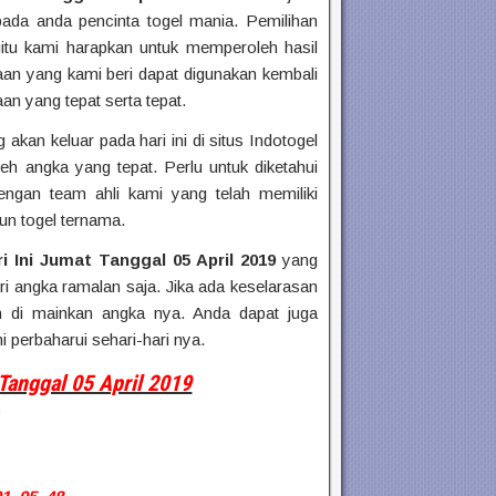
pada anda pencinta togel mania. Pemilihan
gitu kami harapkan untuk memperoleh hasil
aan yang kami beri dapat digunakan kembali
n yang tepat serta tepat.
akan keluar pada hari ini di situs Indotogel
h angka yang tepat. Perlu untuk diketahui
engan team ahli kami yang telah memiliki
un togel ternama.
 Ini Jumat Tanggal 05 April 2019
yang
angka ramalan saja. Jika ada keselarasan
an di mainkan angka nya. Anda dapat juga
perbaharui sehari-hari nya.
Tanggal 05 April 2019