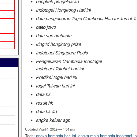
bangkek pengeluaran
Indotogel Hongkong Hari ini
data pengeluaran Togel Cambodia Hari Ini Jumat Ta
paito jowo
data sgp ambarita
king4d hongkong prize
Indotogel Singapore Pools
Pengeluaran Cambodia Indotogel
Indotogel Totobet hari ini
Prediksi togel hari ini
togel Taiwan hari ini
data hk
result hk
data hk 4d
angka keluar sgp
Updated: April 4, 2019 — 4:34 pm
Tags:
angka kamboja hari ini
,
angka main kamboja indotogel
,
b