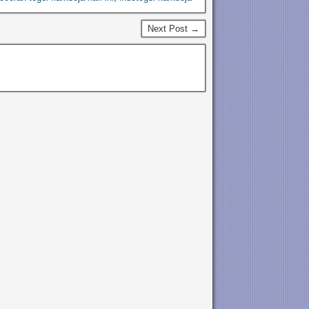
Next Post →