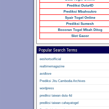
Prediksi Duta4D
Prediksi Mbahsukro
Syair Togel Online
Prediksi Sumesh
Bocoran Togel Mbah Ditog
Slot Gacor
Popular Search Terms
eeshortsofficial
realtimemagazine
avidlove
Prediksi Jitu Cambodia Archives
wordpress
prediksi taiwan duta 4d
prediksi taiwan cahayatogel