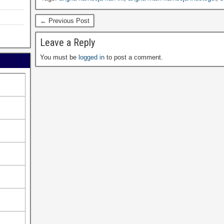
← Previous Post
Leave a Reply
You must be
logged in
to post a comment.