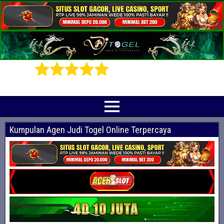
Prediksi Angka Jitu Togel Online Terbaik
Indotogel adalah situs yang menyediakan beragam prediksi togel online
terjitu mulai dari togel hongkong, sidney, cambodia hingga singapore hari ini
Kumpulan Agen Judi Togel Online Terpercaya