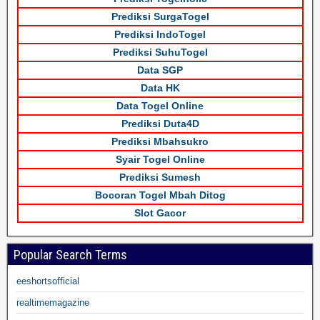
Prediksi SurgaTogel
Prediksi IndoTogel
Prediksi SuhuTogel
Data SGP
Data HK
Data Togel Online
Prediksi Duta4D
Prediksi Mbahsukro
Syair Togel Online
Prediksi Sumesh
Bocoran Togel Mbah Ditog
Slot Gacor
Popular Search Terms
eeshortsofficial
realtimemagazine