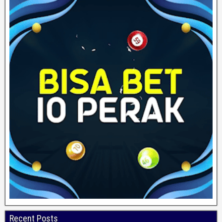
Recent Posts