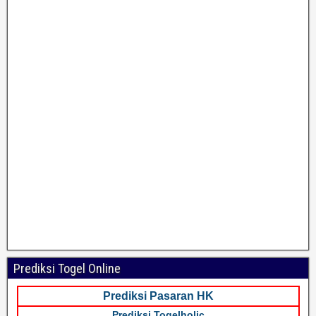
Prediksi Togel Online
Prediksi Pasaran HK
Prediksi Togelholic