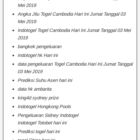
Mei 2019
Angka Jitu Togel Cambodia Hari Ini Jumat Tanggal 03
Mei 2019
Indotogel Togel Cambodia Hari Ini Jumat Tanggal 03 Mei
2019
bangkek pengeluaran
Indotogel hk Hari ini
data pengeluaran Togel Cambodia Hari Ini Jumat Tanggal
03 Mei 2019
Prediksi Suhu Asen hari ini
data hk ambarita
king4d sydney prize
Indotogel Hongkong Pools
Pengeluaran Sidney Indotogel
Indotogel Totobet hari ini
Prediksi togel hari ini