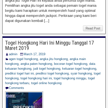
angka jitu Togel Hari Ini kepada anda pencinta togel mania.
Pemilihan angka jitu togel anda sebagai pemain togel mania
begitu kami harapkan untuk memperoleh hasil yang optimal
hingga dapat memperoleh jackpot. Perkiraan yang kami beri
dapat digunakan kembali […]
Read Post
Togel Hongkong Hari Ini Minggu Tanggal 17
Maret 2019
admin
March 17, 2019
agen togel hongkong
,
angka jitu hongkong
,
angka main
hongkong
,
angka paten hongkong
,
bocoran togel hongkong
,
data
keluaran hongkong
,
judi togel hongkong
,
keluaran togel hongkong
,
prediksi togel hari ini
,
prediksi togel hongkong
,
syair hongkong
,
togel
hongkong
,
togel hongkong hari ini
,
togel hongkong minggu
,
togel
hongkong terbaru
,
togel online hongkong
Comments