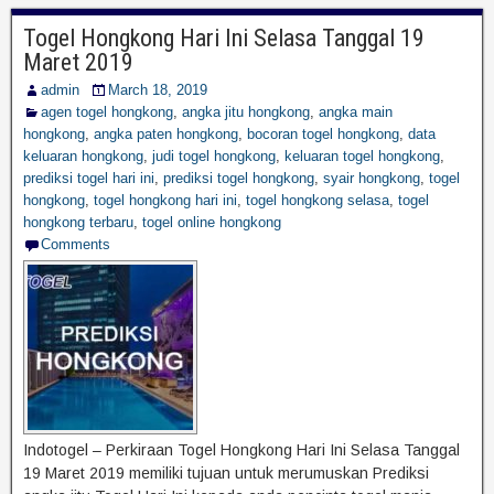
Togel Hongkong Hari Ini Selasa Tanggal 19
Maret 2019
admin
March 18, 2019
agen togel hongkong
,
angka jitu hongkong
,
angka main
hongkong
,
angka paten hongkong
,
bocoran togel hongkong
,
data
keluaran hongkong
,
judi togel hongkong
,
keluaran togel hongkong
,
prediksi togel hari ini
,
prediksi togel hongkong
,
syair hongkong
,
togel
hongkong
,
togel hongkong hari ini
,
togel hongkong selasa
,
togel
hongkong terbaru
,
togel online hongkong
Comments
Indotogel – Perkiraan Togel Hongkong Hari Ini Selasa Tanggal
19 Maret 2019 memiliki tujuan untuk merumuskan Prediksi