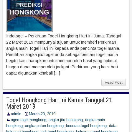
Indotogel – Perkiraan Togel Hongkong Hari Ini Jumat Tanggal
22 Maret 2019 mempunyai tujuan untuk memberi Perkiraan
angka main Togel Hari Ini kepada anda pencinta togel mania.
Pemilihan angka jitu togel anda sebagai pemain togel mania
begitu kami harapkan untuk memperoleh hasil yang optimal
hingga dapat memperoleh jackpot. Perkiraan yang kami beri
dapat digunakan kembali […]
Read Post
Togel Hongkong Hari Ini Kamis Tanggal 21
Maret 2019
admin
March 20, 2019
agen togel hongkong
,
angka jitu hongkong
,
angka main
hongkong
,
angka paten hongkong
,
bocoran togel hongkong
,
data
keluaran hongkong
,
judi togel hongkong
,
keluaran togel hongkong
,