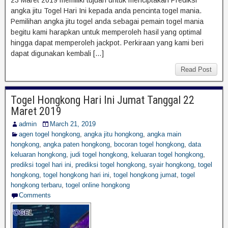
angka jitu Togel Hari Ini kepada anda pencinta togel mania.
Pemilihan angka jitu togel anda sebagai pemain togel mania
begitu kami harapkan untuk memperoleh hasil yang optimal
hingga dapat memperoleh jackpot. Perkiraan yang kami beri
dapat digunakan kembali […]
Read Post
Togel Hongkong Hari Ini Jumat Tanggal 22
Maret 2019
admin
March 21, 2019
agen togel hongkong
,
angka jitu hongkong
,
angka main
hongkong
,
angka paten hongkong
,
bocoran togel hongkong
,
data
keluaran hongkong
,
judi togel hongkong
,
keluaran togel hongkong
,
prediksi togel hari ini
,
prediksi togel hongkong
,
syair hongkong
,
togel
hongkong
,
togel hongkong hari ini
,
togel hongkong jumat
,
togel
hongkong terbaru
,
togel online hongkong
Comments