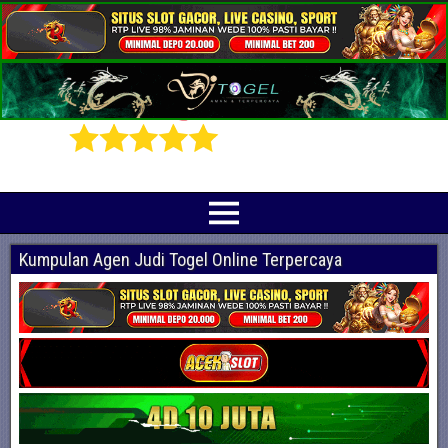
Prediksi Angka Jitu Togel Online Terbaik
Indotogel adalah situs yang menyediakan beragam prediksi togel online
terjitu mulai dari togel hongkong, sidney, cambodia hingga singapore hari ini
Kumpulan Agen Judi Togel Online Terpercaya