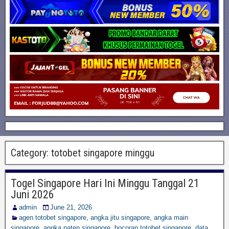
Category:
totobet singapore minggu
Togel Singapore Hari Ini Minggu Tanggal 21
Juni 2026
admin
June 21, 2026
agen totobet singapore
,
angka jitu singapore
,
angka main
singapore
,
angka paten singapore
,
bocoran totobet singapore
,
data