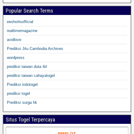
Popular Search Terms
eeshortsofficial
realtimemagazine
avidlove
Prediksi Jitu Cambodia Archives
wordpress
prediksi taiwan duta 4d
prediksi taiwan cahayatogel
Prediksi indotogel
prediksi togel
Prediksi surga hk
Situs Togel Terpercaya
RMSLOT