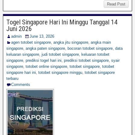
Read Post
Togel Singapore Hari Ini Minggu Tanggal 14
Juni 2026
admin
June 13, 2026
agen totobet singapore
,
angka jitu singapore
,
angka main
singapore
,
angka paten singapore
,
bocoran totobet singapore
,
data
keluaran singapore
,
judi totobet singapore
,
keluaran totobet
singapore
,
prediksi togel hari ini
,
prediksi totobet singapore
,
syair
singapore
,
totobet online singapore
,
totobet singapore
,
totobet
singapore hari ini
,
totobet singapore minggu
,
totobet singapore
terbaru
Comments