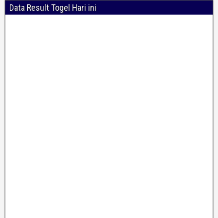
Data Result Togel Hari ini