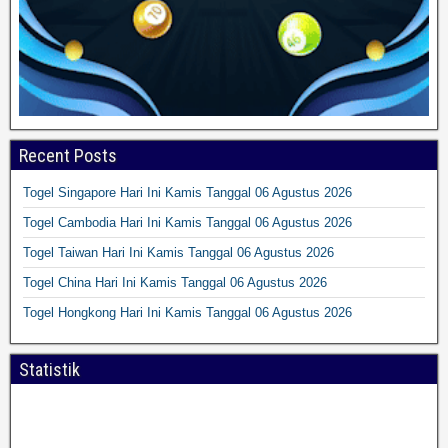
Recent Posts
Togel Singapore Hari Ini Kamis Tanggal 06 Agustus 2026
Togel Cambodia Hari Ini Kamis Tanggal 06 Agustus 2026
Togel Taiwan Hari Ini Kamis Tanggal 06 Agustus 2026
Togel China Hari Ini Kamis Tanggal 06 Agustus 2026
Togel Hongkong Hari Ini Kamis Tanggal 06 Agustus 2026
Statistik