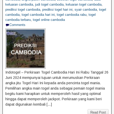
keluaran cambodia
,
judi togel cambodia
,
keluaran togel cambodia
,
prediksi togel cambodia
,
prediksi togel hari ini
,
syair cambodia
,
togel
cambodia
,
togel cambodia hari ini
,
togel cambodia rabu
,
togel
cambodia terbaru
,
togel online cambodia
Comments
Indotogel – Perkiraan Togel Cambodia Hari Ini Rabu Tanggal 26
Juni 2024 mempunyai tujuan untuk merumuskan Perkiraan
angka jitu Togel Hari Ini kepada anda pencinta togel mania.
Pemilihan angka main togel anda sebagai pemain togel mania
begitu kami harapkan untuk memperoleh hasil yang optimal
hingga dapat memperoleh jackpot. Perkiraan yang kami beri
dapat digunakan kembali […]
Read Post