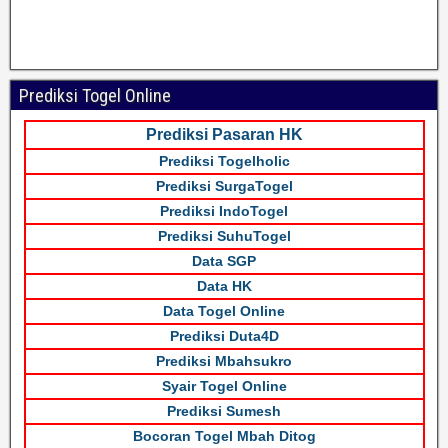
Prediksi Togel Online
Prediksi Pasaran HK
Prediksi Togelholic
Prediksi SurgaTogel
Prediksi IndoTogel
Prediksi SuhuTogel
Data SGP
Data HK
Data Togel Online
Prediksi Duta4D
Prediksi Mbahsukro
Syair Togel Online
Prediksi Sumesh
Bocoran Togel Mbah Ditog