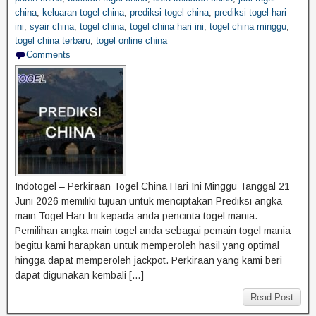
china
,
keluaran togel china
,
prediksi togel china
,
prediksi togel hari
ini
,
syair china
,
togel china
,
togel china hari ini
,
togel china minggu
,
togel china terbaru
,
togel online china
Comments
Indotogel – Perkiraan Togel China Hari Ini Minggu Tanggal 21
Juni 2026 memiliki tujuan untuk menciptakan Prediksi angka
main Togel Hari Ini kepada anda pencinta togel mania.
Pemilihan angka main togel anda sebagai pemain togel mania
begitu kami harapkan untuk memperoleh hasil yang optimal
hingga dapat memperoleh jackpot. Perkiraan yang kami beri
dapat digunakan kembali […]
Read Post