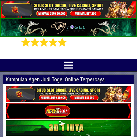
Prediksi Angka Jitu Togel Online Terbaik
Indotogel adalah situs yang menyediakan beragam prediksi togel online
terjitu mulai dari togel hongkong, sidney, cambodia hingga singapore hari ini
Kumpulan Agen Judi Togel Online Terpercaya