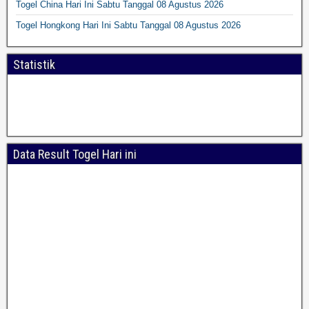
Togel China Hari Ini Sabtu Tanggal 08 Agustus 2026
Togel Hongkong Hari Ini Sabtu Tanggal 08 Agustus 2026
Statistik
Data Result Togel Hari ini