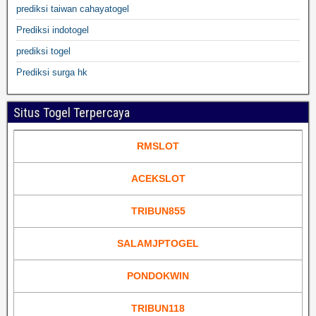
prediksi taiwan cahayatogel
Prediksi indotogel
prediksi togel
Prediksi surga hk
Situs Togel Terpercaya
RMSLOT
ACEKSLOT
TRIBUN855
SALAMJPTOGEL
PONDOKWIN
TRIBUN118