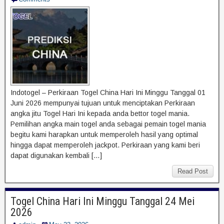
Indotogel – Perkiraan Togel China Hari Ini Minggu Tanggal 01
Juni 2026 mempunyai tujuan untuk menciptakan Perkiraan
angka jitu Togel Hari Ini kepada anda bettor togel mania.
Pemilihan angka main togel anda sebagai pemain togel mania
begitu kami harapkan untuk memperoleh hasil yang optimal
hingga dapat memperoleh jackpot. Perkiraan yang kami beri
dapat digunakan kembali […]
Read Post
Togel China Hari Ini Minggu Tanggal 24 Mei
2026